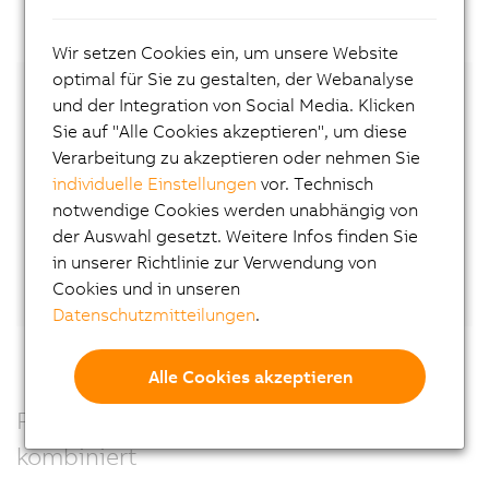
Wir setzen Cookies ein, um unsere Website
optimal für Sie zu gestalten, der Webanalyse
und der Integration von Social Media. Klicken
Nehmen Sie Kontakt mit unserem lokalen
Sie auf "Alle Cookies akzeptieren", um diese
Experten auf!
Verarbeitung zu akzeptieren oder nehmen Sie
individuelle Einstellungen
vor. Technisch
Kontakt
notwendige Cookies werden unabhängig von
der Auswahl gesetzt. Weitere Infos finden Sie
Oder vernetzen Sie sich direkt mit Wilfried
in unserer Richtlinie zur Verwendung von
Guerry
auf LinkedIn.
Cookies und in unseren
Datenschutzmitteilungen
.
Alle Cookies akzeptieren
Präzision, Kraft und Leistung – perfekt
kombiniert