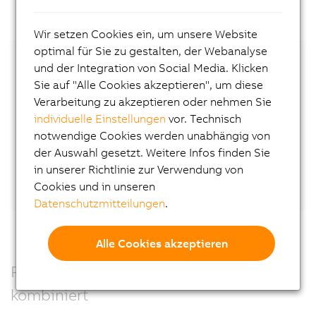
Wir setzen Cookies ein, um unsere Website
optimal für Sie zu gestalten, der Webanalyse
und der Integration von Social Media. Klicken
Nehmen Sie Kontakt mit unserem lokalen
Sie auf "Alle Cookies akzeptieren", um diese
Experten auf!
Verarbeitung zu akzeptieren oder nehmen Sie
individuelle Einstellungen
vor. Technisch
Kontakt
notwendige Cookies werden unabhängig von
der Auswahl gesetzt. Weitere Infos finden Sie
Oder vernetzen Sie sich direkt mit Wilfried
in unserer Richtlinie zur Verwendung von
Guerry
auf LinkedIn.
Cookies und in unseren
Datenschutzmitteilungen
.
Alle Cookies akzeptieren
Präzision, Kraft und Leistung – perfekt
kombiniert