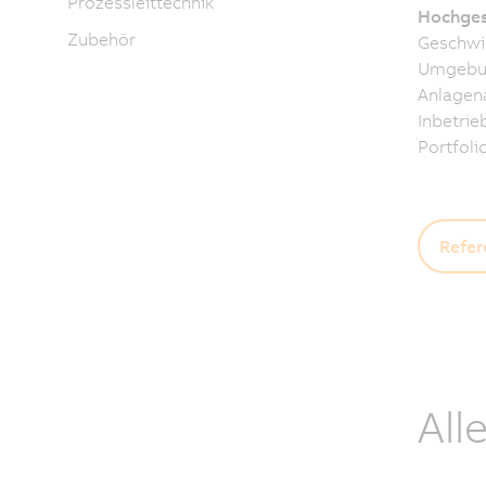
Prozessleittechnik
Hochges
Zubehör
Geschwin
Umgebung
Anlagena
Inbetrie
Portfoli
Refer
All