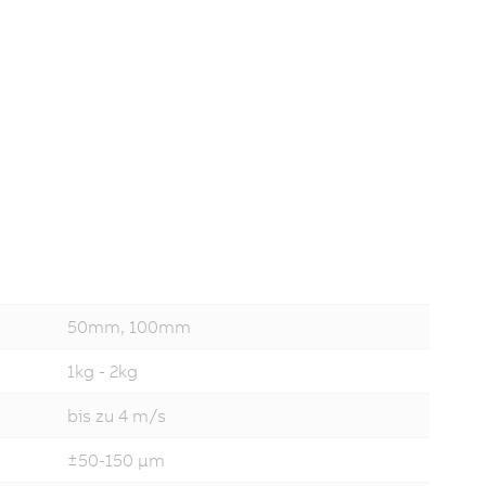
50mm, 100mm
1kg - 2kg
bis zu 4 m/s
±50-150 µm