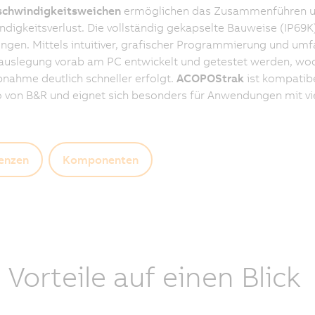
chwindigkeitsweichen
ermöglichen das Zusammenführen un
digkeitsverlust. Die vollständig gekapselte Bauweise (IP69K)
en. Mittels intuitiver, grafischer Programmierung und um
uslegung vorab am PC entwickelt und getestet werden, wod
bnahme deutlich schneller erfolgt.
ACOPOStrak
ist kompatib
o von B&R und eignet sich besonders für Anwendungen mit vi
enzen
Komponenten
e Vorteile auf einen Blick