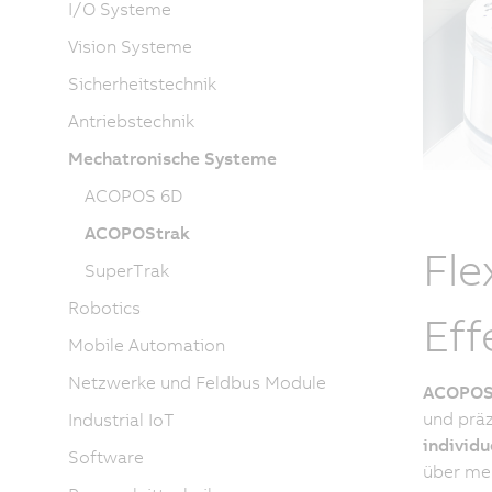
I/O Systeme
Vision Systeme
Sicherheitstechnik
Antriebstechnik
Mechatronische Systeme
ACOPOS 6D
ACOPOStrak
Fle
SuperTrak
Robotics
Eff
Mobile Automation
Netzwerke und Feldbus Module
ACOPOS
und präz
Industrial IoT
individu
Software
über me