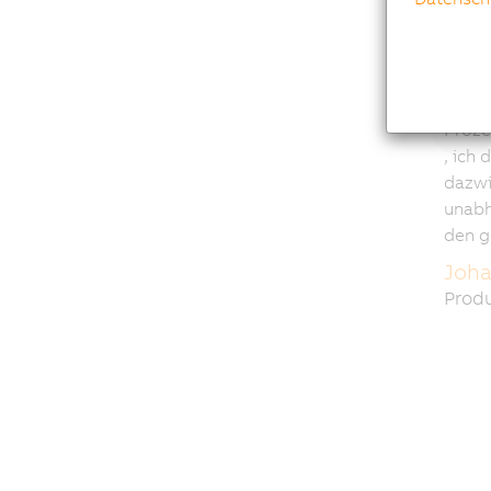
Proze
, ich 
dazwi
unabh
den g
Joha
Prod