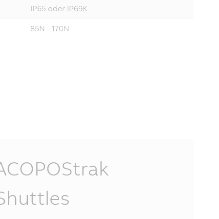
IP65 oder IP69K
85N - 170N
ACOPOStrak
Shuttles