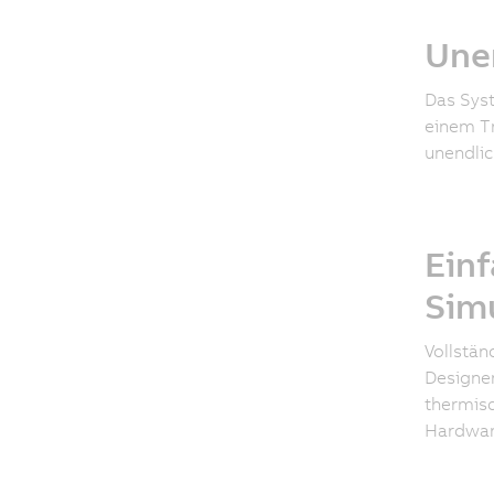
Unen
Das Syst
einem Tr
unendlic
Einf
Sim
Vollstän
Designer
thermis
Hardware