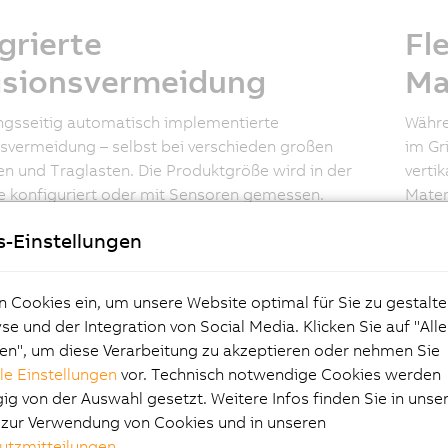
grierte
Fl
lisionsvermeidung
Ma
ngsseitig automatisch implementierte
Währe
nsvermeidung – selbst bei verschieden großen
im Gr
n und Traglasten. Die Produktgröße wird in der
verti
 konfiguriert oder mit Sensoren gemessen.
Mater
asierend werden die einzelnen Shuttles
indiv
s-Einstellungen
isch gesteuert und Zusammenstöße vermieden.
Abrie
n Cookies ein, um unsere Website optimal für Sie zu gestalte
e und der Integration von Social Media. Klicken Sie auf "All
aler Service
Vo
en", um diese Verarbeitung zu akzeptieren oder nehmen Sie
lle Einstellungen
vor. Technisch notwendige Cookies werden
ionssupport bei Layout, Auslegung und
ACOP
g von der Auswahl gesetzt. Weitere Infos finden Sie in unse
ebnahme sowie weltweites B&R-Servicenetzwerk für
unter
e zur Verwendung von Cookies und in unseren
 Schulungen und Ersatzteile.
Encod
utzmitteilungen
.