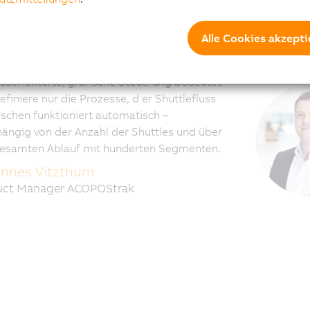
Wartu
Alle Cookies akzepti
ssorienterte, grafische Steuerung bedeutet
definiere nur die Prozesse, d er Shuttlefluss
schen funktioniert automatisch –
ängig von der Anzahl der Shuttles und über
esamten Ablauf mit hunderten Segmenten.
nnes Vitzthum
uct Manager ACOPOStrak