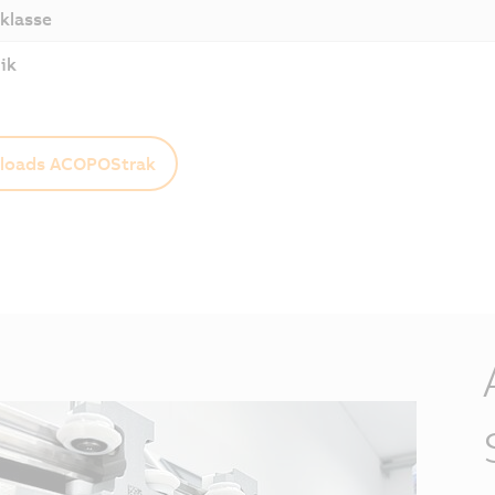
klasse
ik
loads ACOPOStrak