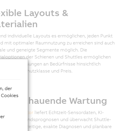
exible Layouts &
terialien
nd individuelle Layouts es ermöglichen, jeden Punkt
id mit optimaler Raumnutzung zu erreichen sind auch
kale und geneigte Segmente möglich. Die
ialoptionen der Schienen und Shuttles ermöglichen
iduelle Anpassungen an Bedürfnisse hinsichtlich
bsfreiheit, Schutzklasse und Preis.
n, der
e Cookies
rausschauende Wartung
OStrak Monitor
liefert Echtzeit-Sensordaten, KI-
rer
stützte Zustandsprognosen und überwacht Shuttle-
er – für frühzeitige, exakte Diagnosen und planbare