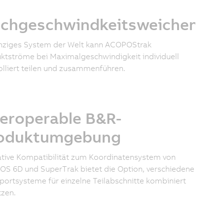
chgeschwindkeitsweichen
inziges System der Welt kann ACOPOStrak
ktströme bei Maximalgeschwindigkeit individuell
olliert teilen und zusammenführen.
teroperable B&R-
oduktumgebung
ative Kompatibilität zum Koordinatensystem von
S 6D und SuperTrak bietet die Option, verschiedene
portsysteme für einzelne Teilabschnitte kombiniert
tzen.