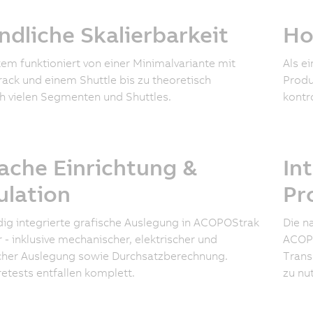
dliche Skalierbarkeit
Ho
em funktioniert von einer Minimalvariante mit
Als e
ack und einem Shuttle bis zu theoretisch
Produ
h vielen Segmenten und Shuttles.
kontr
ache Einrichtung &
In
ulation
Pr
dig integrierte grafische Auslegung in ACOPOStrak
Die n
 - inklusive mechanischer, elektrischer und
ACOPO
cher Auslegung sowie Durchsatzberechnung.
Trans
tests entfallen komplett.
zu nu