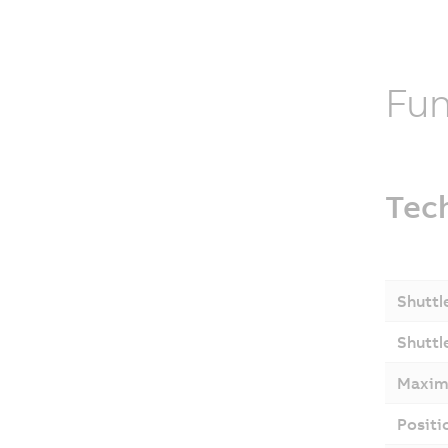
Fu
Tec
Shuttl
Shuttl
Maxima
Positi