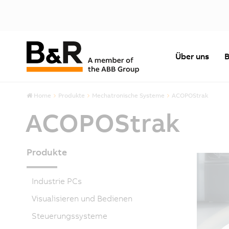
Über uns
B
Home
Produkte
Mechatronische Systeme
ACOPOStrak
ACOPOStrak
Produkte
Industrie PCs
Visualisieren und Bedienen
Steuerungssysteme