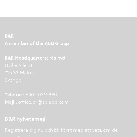
B&R
A member of the ABB Group
B&R Headquarters: Malmö
Hyllie Alle 31
215 33 Malmo
Sverige
Telefon :
+46 40315980
Mejl :
office.br
@
se.abb.com
B&R nyhetsmejl
Registrera dig nu och bli först med att veta om de