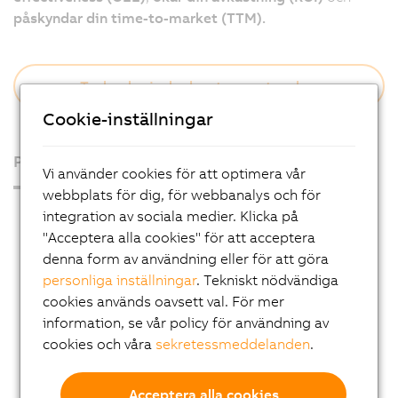
påskyndar din time-to-market (TTM).
» Technological advantages at a glance
Cookie-inställningar
Produkter
Vi använder cookies för att optimera vår
webbplats för dig, för webbanalys och för
Industrial PCs
integration av sociala medier. Klicka på
"Acceptera alla cookies" för att acceptera
HMI
denna form av användning eller för att göra
PLC systems
personliga inställningar
. Tekniskt nödvändiga
cookies används oavsett val. För mer
I/O systems
information, se vår policy för användning av
Vision system
cookies och våra
sekretessmeddelanden
.
Safety technology
Motion control
Acceptera alla cookies