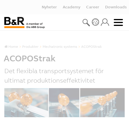
Nyheter
Academy
Career
Downloads
Home
Produkter
Mechatronic systems
ACOPOStrak
ACOPOStrak
Det flexibla transportsystemet för
ultimat produktionseffektivitet