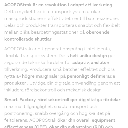
ACOPOStrak är en revolution i adaptiv tillverkning
.
Detta mycket flexibla transportsystem utökar
massproduktionens effektivitet ner till batch-size-one.
Delar och produkter transporteras snabbt och flexibelt
mellan olika bearbetningsstationer på
oberoende
kontrollerade shuttlar
.
ACOPOStrak är ett generationsprång i intelligenta,
flexibla transportsystem. Dess
helt unika design
ger
avgörande tekniska fördelar för
adaptiv, ansluten
tillverkning. Producera små batcher effektivt och dra
nytta av
högre marginaler på personligt definierade
produkter
. Utvidga din digitala omvandling genom att
inkludera rörelsekontroll och mekanisk design.
Smart-Factory-rörelsekontroll ger dig viktiga fördelar
:
maximal tillgänglighet, snabb transport och
positionering, snabb övergång och hög kvalitet på
feltolerans. ACOPOStrak
ökar din overall equipment
effectiveness (OEE)
,
ökar din avkastning (ROI)
och