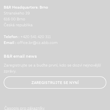
B&R Headquarters: Brno
Stranskeho 39
616 00 Brno
Česká republika
Telefon :
+420 541 420 311
Email :
office.br
@
cz.abb.com
B&R email news
Zaregistrujte se a buďte první, kdo se dozví nejnovější
zprávy.
ZAREGISTRUJTE SE NYNÍ
Časopis pro zákazníky