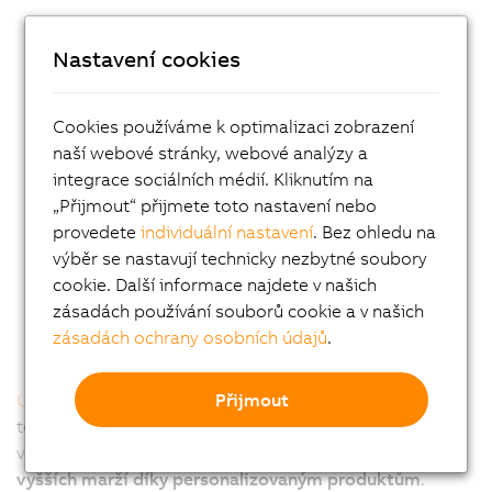
a
fl
Nastavení cookies
př
z
p
Cookies používáme k optimalizaci zobrazení
s
naší webové stránky, webové analýzy a
d
integrace sociálních médií. Kliknutím na
p
„Přijmout“ přijmete toto nastavení nebo
s
provedete
individuální nastavení
. Bez ohledu na
n
výběr se nastavují technicky nezbytné soubory
n
cookie. Další informace najdete v našich
ř
zásadách používání souborů cookie a v našich
j
zásadách ochrany osobních údajů
.
Přijmout
Unikátní design
ACOPOStraku přináší zásadní
technologické výhody pro
adaptivní a propojenou
výrobu. Vyrábějte efektivně malé série a dosáhněte
vyšších marží díky personalizovaným produktům
.