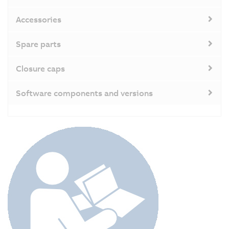
Accessories
Spare parts
Closure caps
Software components and versions
A
př
re
d
a
v
T
v