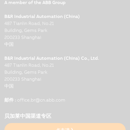
A member of the ABB Group
B&R Industrial Automation (China)
487 Tianlin Road, No.21
Building, Gems Park
200233 Shanghai
中国
B&R Industrial Automation (China) Co., Ltd.
487 Tianlin Road, No.21
Building, Gems Park
200233 Shanghai
中国
邮件 :
office.br
@
cn.abb.com
贝加莱中国渠道专区