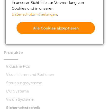
in unserer Richtlinie zur Verwendung von
Cookies und in unseren
Zweiachsmodule SafeMOTION
Datenschutzmitteilungen
.
Dreiachsmodule
Alle Cookies akzeptieren
Dreiachsmodule SafeMOTION
Produkte
Industrie PCs
Visualisieren und Bedienen
Steuerungssysteme
I/O Systeme
Vision Systeme
Sicherheitstechnik