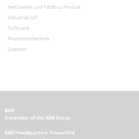
Netzwerke und Feldbus Module
Industrial IoT
Software
Prozessleittechnik
Zubehör
B&R
A member of the ABB Group
B&R Headquarters: Frauenfeld