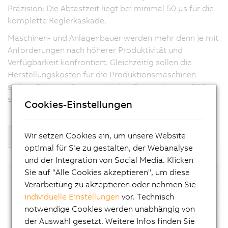
Präzision: Die Abtastzeit liegt bei minimal 50 µs für die
komplette Reglerkaskade.
Maschinen- und Anlagenbauer werden mehr denn je mit
Anforderungen nach höherer Produktivität und
Verfügbarkeit konfrontiert. Gleichzeitig sollen die
Herstellungskosten für die Produktionsmaschinen
sinken. Die neue Servoverstärker-Generation von B&R
stellt sich dieser Herausforderung.
Cookies-Einstellungen
Wir setzen Cookies ein, um unsere Website
Komponenten und Module
optimal für Sie zu gestalten, der Webanalyse
und der Integration von Social Media. Klicken
Sie auf "Alle Cookies akzeptieren", um diese
Einachsmodule
Verarbeitung zu akzeptieren oder nehmen Sie
individuelle Einstellungen
vor. Technisch
Einachsmodule SafeMOTION
notwendige Cookies werden unabhängig von
der Auswahl gesetzt. Weitere Infos finden Sie
Zweiachsmodule