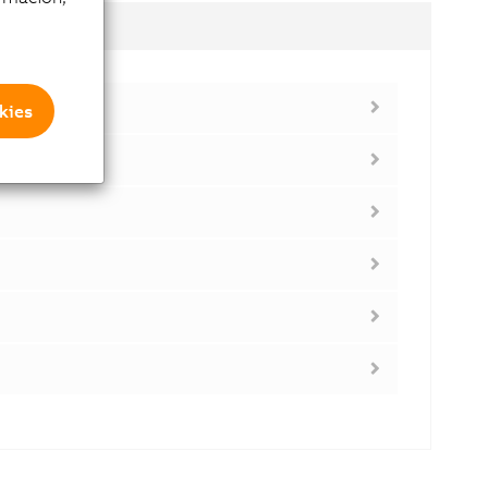
dulos
kies