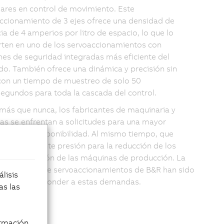
ares en control de movimiento. Este
ccionamiento de 3 ejes ofrece una densidad de
ia de 4 amperios por litro de espacio, lo que lo
rten en uno de los servoaccionamientos con
nes de seguridad integradas más eficiente del
o. También ofrece una dinámica y precisión sin
 con un tiempo de muestreo de solo 50
egundos para toda la cascada del control.
más que nunca, los fabricantes de maquinaria y
as se enfrentan a solicitudes para una mayor
tividad y disponibilidad. Al mismo tiempo, que
a la constante presión para la reducción de los
 de fabricación de las máquinas de producción. La
generación de servoaccionamientos de B&R han sido
lisis
do para responder a estas demandas.
as las
rmación,