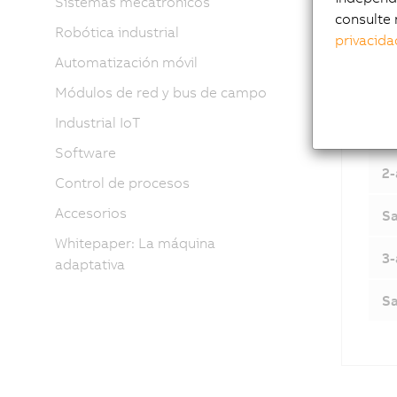
Sistemas mecatrónicos
consulte 
Robótica industrial
privacida
Automatización móvil
1-
Módulos de red y bus de campo
Industrial IoT
Sa
Software
2-
Control de procesos
Accesorios
Sa
Whitepaper: La máquina
3-
adaptativa
Sa