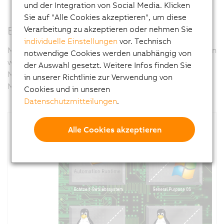
und der Integration von Social Media. Klicken
Sie auf "Alle Cookies akzeptieren", um diese
Edge computing
Verarbeitung zu akzeptieren oder nehmen Sie
individuelle Einstellungen
vor. Technisch
Mit
APROL
bietet B&R ein Tool um PC basierte Aufgaben
notwendige Cookies werden unabhängig von
wie Predictive Maintenance, Big-Data-Analysen zur
der Auswahl gesetzt. Weitere Infos finden Sie
Maschinenoptimierung oder Security Gateways auf der
in unserer Richtlinie zur Verwendung von
Maschine umzusetzen.
Cookies und in unseren
Datenschutzmitteilungen
.
Alle Cookies akzeptieren