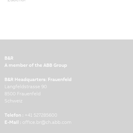
B&R
A member of the ABB Group
B&R Headquarters: Frauenfeld
Langfeldstrasse 90
8500 Frauenfeld
Schweiz
Telefon :
+41 527285600
E-Mail :
office.br
@
ch.abb.com