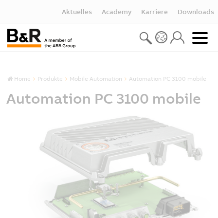
Aktuelles
Academy
Karriere
Downloads
Home
Produkte
Mobile Automation
Automation PC 3100 mobile
Automation PC 3100 mobile