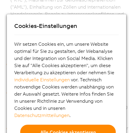
("AML"), Einhaltung von Zöllen und internationalen
Handelsregeln, Regeln zu Interessenskonflikten und
Sicherungsverpflichtungen) sowie Prävention,
Cookies-Einstellungen
Aufdeckung, Untersuchung und Behebung von
Verbrechen und Betrug oder sonstigen verbotenen
Handlungen oder zum Schutz und zur Begründung,
Wir setzen Cookies ein, um unsere Website
Ausübung oder Verteidigung von gesetzlichen
optimal für Sie zu gestalten, der Webanalyse
Rechten und Rechtsansprüchen;
und der Integration von Social Media. Klicken
zur Verwaltung von Kundenbeziehungen, das
Sie auf "Alle Cookies akzeptieren", um diese
Ausführen von Kundenaufträgen und Anbieten von
Verarbeitung zu akzeptieren oder nehmen Sie
Kundendienst, Verarbeitung, Evaluation und
individuelle Einstellungen
vor. Technisch
Beantwortung von Anfragen und Nachfragen;
notwendige Cookies werden unabhängig von
zur Verwaltung der Lieferanten, Auftragnehmer,
der Auswahl gesetzt. Weitere Infos finden Sie
Berater und anderer professioneller Experten, inkl.
in unserer Richtlinie zur Verwendung von
Interaktion mit Kontakten, Verarbeitung und Erfüllung
Cookies und in unseren
von Einkäufen und Rechnungen sowie
Datenschutzmitteilungen
.
Vertragslebenszyklusmanagement;
Nutzung von Arbeitsleistungen und Produkten und für
Alle Cookies akzeptieren