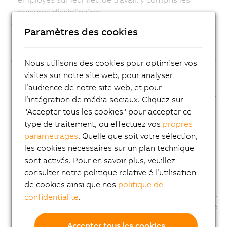
mesures disciplinaires
Réalisation d'audits, d'examens et de contrôles
Paramètres des cookies
réglementaires aux fins de remplir les obligations
imposées par les autorités de réglementation
Contrôle, risques et conformité, y compris le respect
Nous utilisons des cookies pour optimiser vos
de la législation et des règles des organismes
visites sur notre site web, pour analyser
d'application de la loi, des tribunaux et des
l‘audience de notre site web, et pour
organismes de réglementation (par ex. la vérification
l‘intégration de média sociaux. Cliquez sur
de l'identité des clients (« KYC »), les mesures de
"Accepter tous les cookies" pour accepter ce
prévention du blanchiment d'argent (« AML ») et le
type de traitement, ou effectuez vos
propres
respect des droits de douane et des règles du
paramétrages
. Quelle que soit votre sélection,
commerce international, des règles relatives aux
les cookies nécessaires sur un plan technique
conflits d'intérêts et des obligations en matière de
sont activés. Pour en savoir plus, veuillez
sécurité), ainsi que la prévention, la détection,
consulter notre politique relative é l‘utilisation
l'investigation et la résolution des activités
de cookies ainsi que nos
politique de
criminelles, frauduleuses ou autrement prohibées, ou
confidentialité
.
la protection, la constatation, l'exercice ou la défense
de droits en justice
Accepter tous les cookies