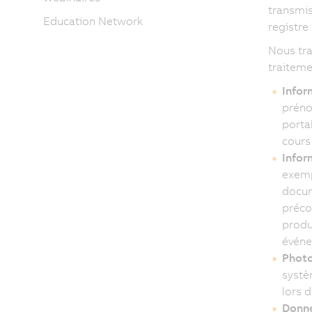
transmis
Education Network
registre
Nous tra
traiteme
Infor
préno
porta
cours 
Infor
exempl
docum
préco
produ
événe
Photo
systè
lors 
Donné