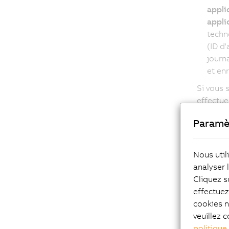
appli
applic
techno
(ID d
journ
et en
Si vous 
effectue
Paramè
3. 
Nous util
analyser 
car
Cliquez s
effectue
cookies n
Nous tra
veuillez c
professi
politique