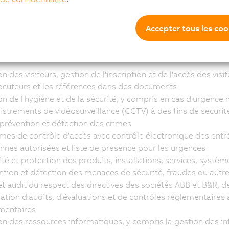
 professionnelle et de votre visite dans nos bureaux et locaux
l vous concernant dont nous avons besoin pour l'exécution de
ous sommes légalement tenus de collecter et traiter (par ex. 
Accepter tous les coo
, ou d'exigences légales en matière d'assurance).
ticulièrement, nous traitons les données à caractère personne
n des visiteurs, gestion de l'inscription et de l'accès des visi
locuteurs et les références dans des documents
on de l'hygiène et de la sécurité, y compris en cas d'urgence
istrements de vidéosurveillance (CCTV) à des fins de sécurit
 prévention et détection des crimes
mes de contrôle d'accès avec contrôle électronique des entré
nnes autorisées et liste de présence pour les urgences
té et protection des produits, installations, services, systèm
ntion et détection des menaces de sécurité, fraudes ou autre
 et audit du respect des directives des sociétés ABB et B&R, d
sation d'audits, d'évaluations et de contrôles réglementaires 
mentaires
on des ressources informatiques, y compris la gestion des inf