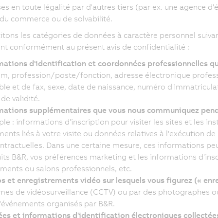
es en toute légalité par d'autres tiers (par ex. une agence d'
 du commerce ou de solvabilité.
itons les catégories de données à caractère personnel suivan
nt conformément au présent avis de confidentialité :
mations d'identification et coordonnées professionnelles
m, profession/poste/fonction, adresse électronique profess
ble et de fax, sexe, date de naissance, numéro d'immatriculat
de validité.
mations supplémentaires que vous nous communiquez pendant
e : informations d'inscription pour visiter les sites et les inst
ents liés à votre visite ou données relatives à l'exécution d
ntractuelles. Dans une certaine mesure, ces informations peu
its B&R, vos préférences marketing et les informations d'insc
ments ou salons professionnels, etc.
s et enregistrements vidéo sur lesquels vous figurez (« enr
mes de vidéosurveillance (CCTV) ou par des photographes o
d'événements organisés par B&R.
es et informations d'identification électroniques collect