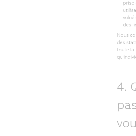
prise
utilis
vulné
des li
Nous col
des stat
toute la
qu'indiv
4. 
pas
vou