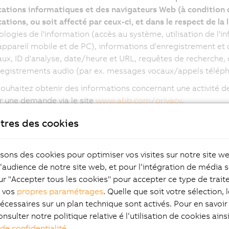
cations informatiques et des navigateurs Web (à condition q
ations, ou soit affecté par ceux-ci, et dans le respect de la 
logies de l'information (accès au système, utilisation de l'in
'appareil mobile et de PC), informations d'enregistrement et 
aux, ID d'analyse, date/heure et URL, requêtes de recherche, 
registrements audio (par ex. messages vocaux/appels téléph
souhaitez obtenir des informations concernant une activité 
r une demande via le site
www.abb.com/privacy
.
tres des cookies
Pourquoi utilisons-nous 
isons des cookies pour optimiser vos visites sur notre site w
l‘audience de notre site web, et pour l‘intégration de média s
actère personnel ?
ur "Accepter tous les cookies" pour accepter ce type de trai
z vos
propres paramétrages
. Quelle que soit votre sélection, 
écessaires sur un plan technique sont activés. Pour en savoir 
itons vos données à caractère personnel essentiellement aux 
onsulter notre politique relative é l‘utilisation de cookies ain
onnelles et contractuelles avec vous, et de garantir la sécuri
 de confidentialité
.