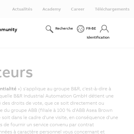
Actualités
Academy
Career
Téléchargements
Recherche
FR-BE
munity
Identification
teurs
ntialité
») s'applique au groupe B&R, c'est-à-dire à
aquelle B&R Industrial Automation GmbH détient une
é des droits de vote, que ce soit directement ou
e du groupe ABB (filiale à 100 % d'ABB Asea Brown
e soit dans le cadre d'une visite, en conséquence d'une
s de fournir un service convenu par contrat
nnées à caractère personnel vous concernant et