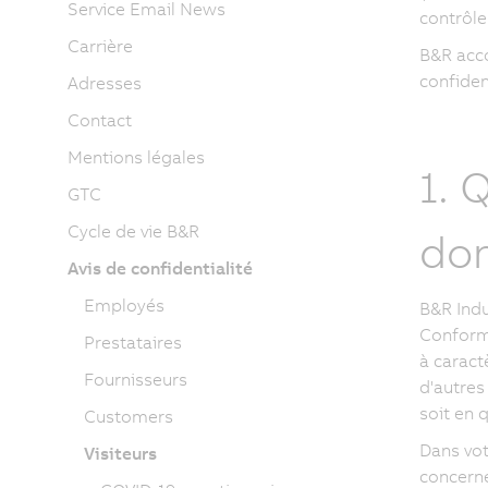
Service Email News
contrôle
Carrière
B&R acco
confiden
Adresses
Contact
Mentions légales
1. 
GTC
Cycle de vie B&R
don
Avis de confidentialité
Employés
B&R Indu
Conformé
Prestataires
à caract
Fournisseurs
d'autres
soit en 
Customers
Dans vot
Visiteurs
concerné