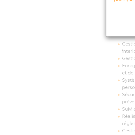
relation
personne
ou que n
sécurité
Plus par
Gestio
inter
Gesti
Enreg
et de
Systè
perso
Sécuri
préve
Suivi
Réali
régle
Gesti