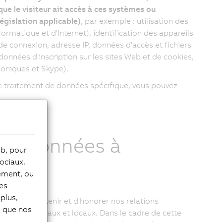
ue le visiteur ait accès à ces systèmes ou
législation applicable)
, par exemple : utilisation des
formatique et d'Internet), identification des appareils
de connexion, adresse IP, données d'accès et fichiers
données d'inscription sur les sites Web et de cookies,
oniques et Skype).
de traitement de données spécifique, vous pouvez
vos données à
eb, pour
ociaux.
tement, ou
les
plus,
fins d'entretenir et d'honorer nos relations
si que nos
té de nos bureaux et locaux. Dans le cadre de cette