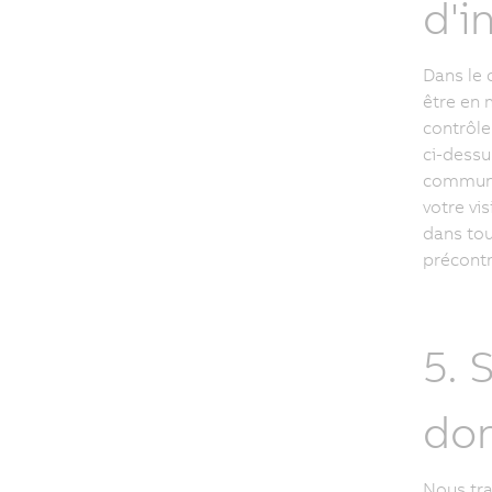
d'i
Dans le 
être en 
contrôler
ci-dessu
communiq
votre vi
dans tou
précontr
5. 
don
Nous tra