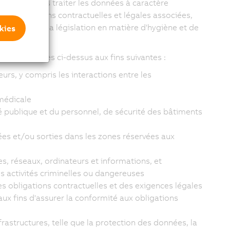
, nous devons traiter les données à caractère
s obligations contractuelles et légales associées,
en vertu de la législation en matière d'hygiène et de
kies
l répertoriées ci-dessus aux fins suivantes :
teurs, y compris les interactions entre les
 médicale
é publique et du personnel, de sécurité des bâtiments
es et/ou sorties dans les zones réservées aux
es, réseaux, ordinateurs et informations, et
s activités criminelles ou dangereuses
es obligations contractuelles et des exigences légales
aux fins d'assurer la conformité aux obligations
rastructures, telle que la protection des données, la