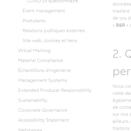
COVID-19 questionnaire
données 
Event management
matière 
de vos d
Postulants
«
B&R
» 
Relations publiques externes
Site web, cookies et liens
2. 
Virtual Marking
Material Compliance
per
Échantillons d'ingénierie
Management Systems
Nous col
Extended Producer Responsibility
visite d
Sustainability
égalemen
de conta
Corporate Governance
sur nos 
Accessibility Statement
ailleurs
traitons
Webinaires