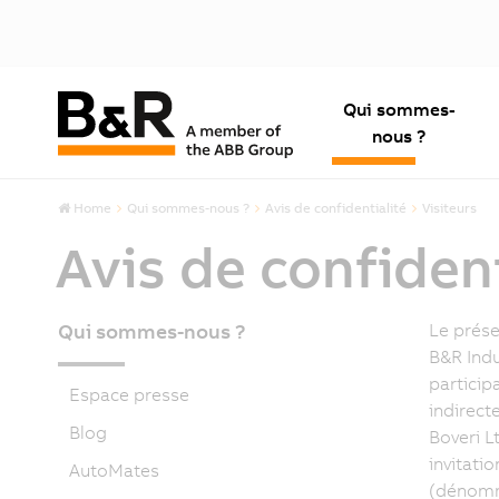
Qui sommes-
nous ?
Home
Qui sommes-nous ?
Avis de confidentialité
Visiteurs
Avis de confident
Qui sommes-nous ?
Le prése
B&R Indu
particip
Espace presse
indirect
Blog
Boveri L
invitati
AutoMates
(dénomm