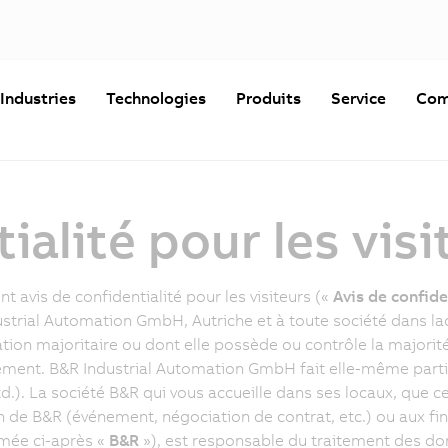
Industries
Technologies
Produits
Service
Com
ialité pour les visi
nt avis de confidentialité pour les visiteurs («
Avis de confide
strial Automation GmbH, Autriche et à toute société dans l
ation majoritaire ou dont elle possède ou contrôle la majorit
ement. B&R Industrial Automation GmbH fait elle-même parti
td.). La société B&R qui vous accueille dans ses locaux, que c
on de B&R (événement, négociation de contrat, etc.) ou aux fin
ée ci-après «
B&R
»), est responsable du traitement des do