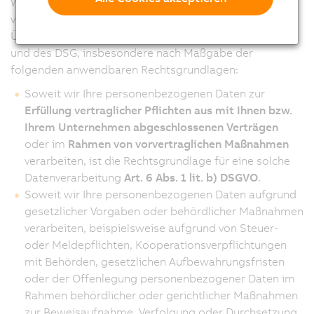
Wir verarbeiten Ihre personenbezogenen Daten für die
vorstehend (in
Frage 3
) beschriebenen Zwecke in
Übereinstimmung mit den Bestimmungen der DSGVO
und des DSG, insbesondere nach Maßgabe der
folgenden anwendbaren Rechtsgrundlagen:
Soweit wir Ihre personenbezogenen Daten zur
Erfüllung vertraglicher Pflichten aus mit Ihnen bzw.
Ihrem Unternehmen abgeschlossenen Verträgen
oder im
Rahmen von vorvertraglichen Maßnahmen
verarbeiten, ist die Rechtsgrundlage für eine solche
Datenverarbeitung
Art. 6 Abs. 1 lit. b) DSGVO
.
Soweit wir Ihre personenbezogenen Daten aufgrund
gesetzlicher Vorgaben oder behördlicher Maßnahmen
verarbeiten, beispielsweise aufgrund von Steuer-
oder Meldepflichten, Kooperationsverpflichtungen
mit Behörden, gesetzlichen Aufbewahrungsfristen
oder der Offenlegung personenbezogener Daten im
Rahmen behördlicher oder gerichtlicher Maßnahmen
zur Beweisaufnahme, Verfolgung oder Durchsetzung