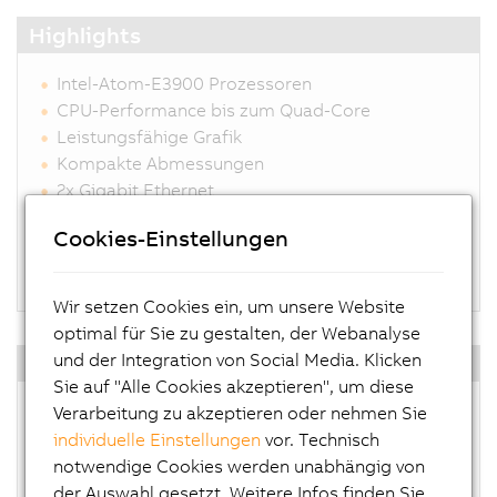
Highlights
Intel-Atom-E3900 Prozessoren
CPU-Performance bis zum Quad-Core
Leistungsfähige Grafik
Kompakte Abmessungen
2x Gigabit Ethernet
Lüfterlos
Cookies-Einstellungen
Optional mit Haltegriffen erhältlich
Flexible Montage von oben oder unten
Wir setzen Cookies ein, um unsere Website
optimal für Sie zu gestalten, der Webanalyse
und der Integration von Social Media. Klicken
Betriebssystem
Sie auf "Alle Cookies akzeptieren", um diese
Windows 10 IoT Enterprise
Verarbeitung zu akzeptieren oder nehmen Sie
Linux für B&R
individuelle Einstellungen
vor. Technisch
Automation Runtime Embedded
notwendige Cookies werden unabhängig von
Hypervisor
der Auswahl gesetzt. Weitere Infos finden Sie