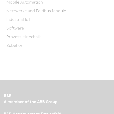
Mobile Automation
Netzwerke und Feldbus Module
Industrial IoT
Software
Prozessleittechnik
Zubehör
B&R
A member of the ABB Group
B&R Headquarters: Frauenfeld