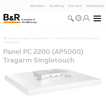
Aktuelles
Academy
Karriere
Downloads
Home
Produkte
Industrie PCs
Panel PC 2200 (AP5000) Tragarm
Singletouch
Panel PC 2200 (AP5000)
Tragarm Singletouch