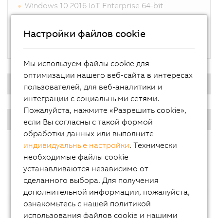
Windows 10 2016 IoT Enterprise 64-bit
B&R Linux 9
Automation Runtime Embedded
Настройки файлов cookie
Гипервизор
Мы используем файлы cookie для
оптимизации нашего веб-сайта в интересах
Операционная система реального времени
пользователей, для веб-аналитики и
интеграции с социальными сетями.
Пожалуйста, нажмите «Разрешить cookie»,
Синглтач Panel PC - Размеры экранов
если Вы согласны с такой формой
обработки данных или выполните
индивидуальные настройки
. Технически
необходимые файлы cookie
устанавливаются независимо от
сделанного выбора. Для получения
дополнительной информации, пожалуйста,
ознакомьтесь с нашей политикой
использования файлов cookie и нашими