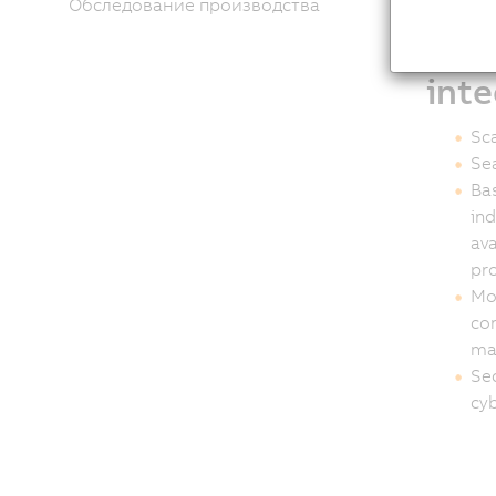
Обследование производства
OEM
int
Sca
Sea
Bas
in
ava
pro
Mod
con
ma
Sec
cyb