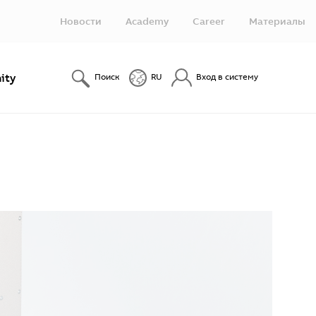
Новости
Academy
Career
Материалы
ity
Поиск
RU
Вход в систему