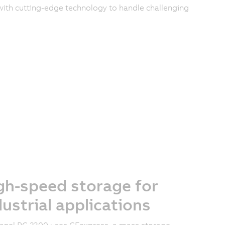
ith cutting-edge technology to handle challenging
gh-speed storage for
dustrial applications
anel PC 2300 uses CFexpress, a mass storage