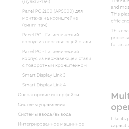
(мульти-тач)
and mos
Panel PC 2100 (AP5000) для
This pla
монтажа на кронштейне
efficien
(сингл-тач)
This ena
Panel PC - Гигиенический
processe
корпус из нержавеющей стали
for an e
Panel PC - Гигиенический
корпус из нержавеющей стали
с поворотным кронштейном
Smart Display Link 3
Smart Display Link 4
Mult
Операторские интерфейсы
ope
Системы управления
Системы ввода/вывода
Like its
Интегрированное машинное
capaciti