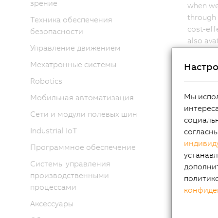
зрение
when wea
through
Техника обеспечения
cost-eff
безопасности
also avai
Управление движением
The Pane
Мехатронные системы
Настро
It can b
panels, 
Robotics
operatio
Мы испол
Мобильная автоматизация
applicat
интереса
Сети и модули полевых шин
of indus
социальн
adaptabi
Industrial IoT
согласн
индивид
Программное обеспечение
устанавл
Системы управления
дополни
производственными
политик
Hig
процессами
конфиде
Аксессуары