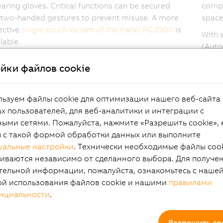
ring gloves. Critical functions can be secured
compa
 two-handed gestures to prevent misuse. A more
space 
ective
single-touch variant of the Panel PC 2300
is
With 
lable.
(Auto
l PC 2300 offers exceptional installation flexibility.
archi
йки файлов cookie
e seamlessly integrated into cabinet mounting
PC 23
used with swing arm systems for ergonomic
autom
n, and is well-suited for hygienic design
ьзуем файлы cookie для оптимизации нашего веб-сайта 
ions. This makes it an ideal choice for a wide range
х пользователей, для веб-аналитики и интеграции с
trial environments where both performance and
ыми сетями. Пожалуйста, нажмите «Разрешить cookie», 
lity are key.
ы с такой формой обработки данных или выполните
уальные настройки
. Технически необходимые файлы coo
иваются независимо от сделанного выбора. Для получе
тельной информации, пожалуйста, ознакомьтесь с наше
ой использования файлов cookie и нашими
правилами
hlights Panel PC 2300
нциальности
.
Разрешить co