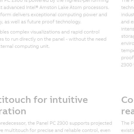
t advanced Intel® Amston Lake Atom processors.
techn
tform delivers exceptional computing power and
indust
cy, as well as future proof technology.
and e
inten
bles complex visualizations and rapid control
storag
s to run directly on the panel - without the need
envir
xternal computing unit.
tempe
proof
2300 
itouch for intuitive
Co
ration
re
 predecessor, the Panel PC 2300 supports projected
The P
ve multitouch for precise and reliable control, even
exist