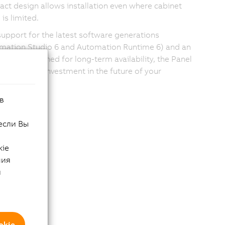
ct design allows installation even where cabinet
is limited.
support for the latest software generations
mation Studio 6 and Automation Runtime 6) and an
tecture designed for long-term availability, the Panel
00 is a safe investment in the future of your
ation.
в
если Вы
kie
ния
й
okie