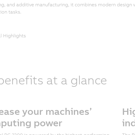
g, and additive manufacturing, it combines modern design w
on tasks.
l Highlights
 benefits at a glance
rease your machines’
Hi
puting power
in
l PC 2300 is powered by the highest-performing
The P