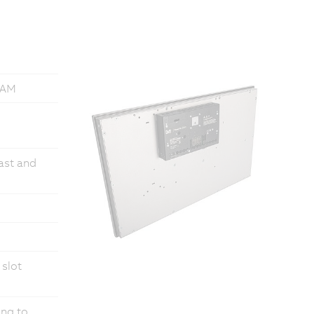
RAM
fast and
 slot
ing to