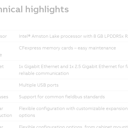
nical highlights
sor
Intel® Amston Lake processor with 8 GB LPDDR5x 
CFexpress memory cards – easy maintenance
e
et
1x Gigabit Ethernet and 1x 2.5 Gigabit Ethernet for 
reliable communication
Multiple USB ports
uses
Support for common fieldbus standards
ar
Flexible configuration with customizable expansion
uction
options
ar
Flexible configuration options, from cabinet mount