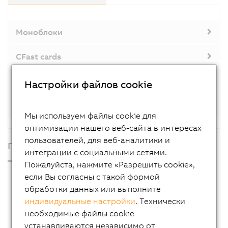
Моноблоки
CFast cards
Принадлежности
Настройки файлов cookie
Operating systems
Мы используем файлы cookie для
оптимизации нашего веб-сайта в интересах
пользователей, для веб-аналитики и
Продукция
интеграции с социальными сетями.
Пожалуйста, нажмите «Разрешить cookie»,
Промышленные ПК
если Вы согласны с такой формой
обработки данных или выполните
Automation PC 50A
индивидуальные настройки
. Технически
Automation PC 4100
необходимые файлы cookie
устанавливаются независимо от
Automation PC 3200