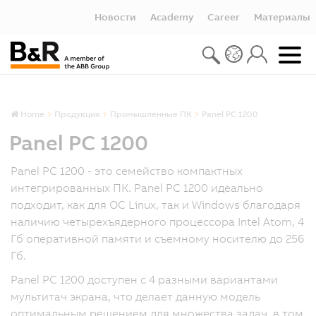
Новости
Academy
Career
Материалы
Home
Продукция
Промышленные ПК
Panel PC 1200
Panel PC 1200
Panel PC 1200 - это семейство компактных
интегрированных ПК. Panel PC 1200 идеально
подходит, как для ОС Linux, так и Windows благодаря
наличию четырехъядерного процессора Intel Atom, 4
Гб оперативной памяти и съемному носителю до 256
Гб.
Panel PC 1200 доступен с 4 разными вариантами
мультитач экрана, что делает данную модель
оптимальным решением для множества задач, в том