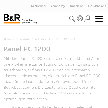
Aktuelles
Academy
Karriere
Downloads
Home
Produkte
Industrie PCs
Panel PC 1200
Panel PC 1200
Mit dem Panel PC 1200 steht eine kompakte und All-in-
one PC-Familie zur Verfügung. Durch den Einsatz von
tauschbaren, auf bis zu 256 GByte erweiterbaren
Massenspeichermedien, eignet sich der Panel PC 1200
ideal für die Installation von Windows- oder Linux-
Betriebssystemen. Die Leistung des Quad Core Intel
Atom-Prozessors mit 4 GByte RAM kann dadurch
optimal genutzt werden.
Durch vier unterschiedliche Displaydiagonalen mit