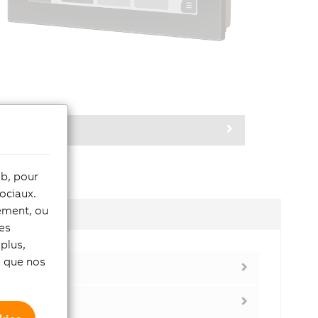
eb, pour
ociaux.
tement, ou
dules
les
plus,
si que nos