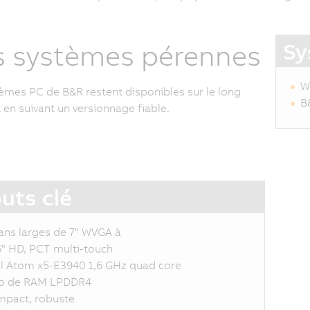
Sy
 systèmes pérennes
W
èmes PC de B&R restent disponibles sur le long
B
 en suivant un versionnage fiable.
uts clé
ans larges de 7" WVGA à
6" HD, PCT multi-touch
el Atom x5-E3940 1,6 GHz quad core
o de RAM LPDDR4
pact, robuste