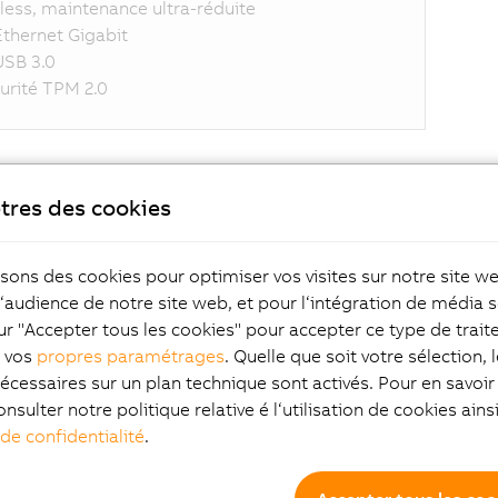
less, maintenance ultra-réduite
Ethernet Gigabit
USB 3.0
urité TPM 2.0
éristiques affichage
tres des cookies
isons des cookies pour optimiser vos visites sur notre site w
l‘audience de notre site web, et pour l‘intégration de média s
ur "Accepter tous les cookies" pour accepter ce type de trai
Composants et mo
z vos
propres paramétrages
. Quelle que soit votre sélection, 
écessaires sur un plan technique sont activés. Pour en savoir 
onsulter notre politique relative é l‘utilisation de cookies ain
splay variants
 de confidentialité
.
ast cards