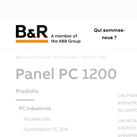
Qui sommes-
nous ?
Home
Produits
PC industriels
Panel PC 1200
Panel PC 1200
Produits
Les Pane
extracti
PC industriels
les perf
Nouveautés
Les écra
solution
Automation PC 50A
présente