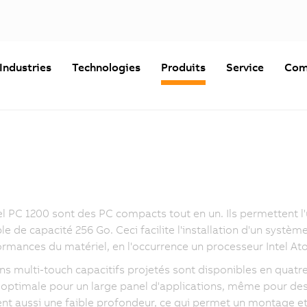
Industries
Technologies
Produits
Service
Com
l PC 1200 sont des PC compacts tout en un. Ils permettent l
ble de capacité 256 Go. Ceci facilite l'installation d'un syst
ormances du matériel, en l'occurrence un processeur Intel A
ns multi-touch capacitifs projetés sont disponibles en quatre 
 optimale pour un large panel d'applications, même pour des e
nt aussi une faible profondeur, ce qui permet un montage e