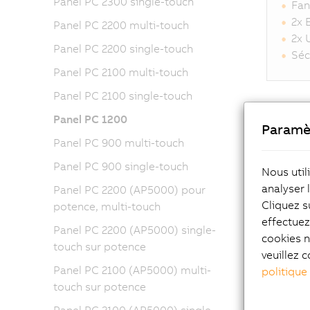
Panel PC 2300 single-touch
Fan
2x 
Panel PC 2200 multi-touch
2x 
Panel PC 2200 single-touch
Séc
Panel PC 2100 multi-touch
Panel PC 2100 single-touch
Panel PC 1200
Caract
Paramè
Panel PC 900 multi-touch
Panel PC 900 single-touch
Nous util
analyser 
Panel PC 2200 (AP5000) pour
Cliquez s
potence, multi-touch
effectue
Panel PC 2200 (AP5000) single-
cookies n
touch sur potence
veuillez c
Di
Panel PC 2100 (AP5000) multi-
politique
touch sur potence
CF