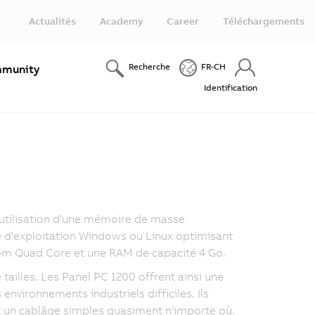
Actualités
Academy
Career
Téléchargements
Recherche
FR-CH
munity
Identification
'utilisation d'une mémoire de masse
ème d'exploitation Windows ou Linux optimisant
tom Quad Core et une RAM de capacité 4 Go.
tailles. Les Panel PC 1200 offrent ainsi une
nvironnements industriels difficiles. Ils
t un cablâge simples quasiment n'importe où.