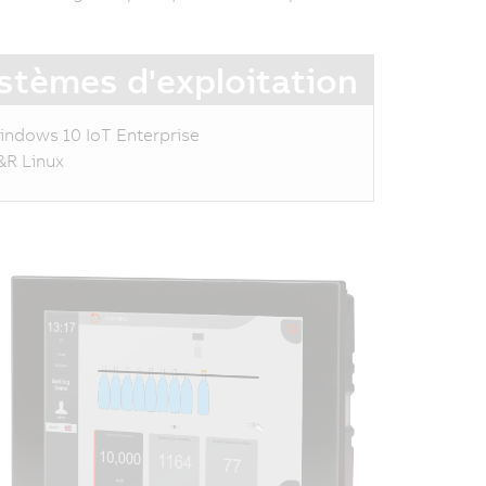
stèmes d'exploitation
indows 10 IoT Enterprise
&R Linux