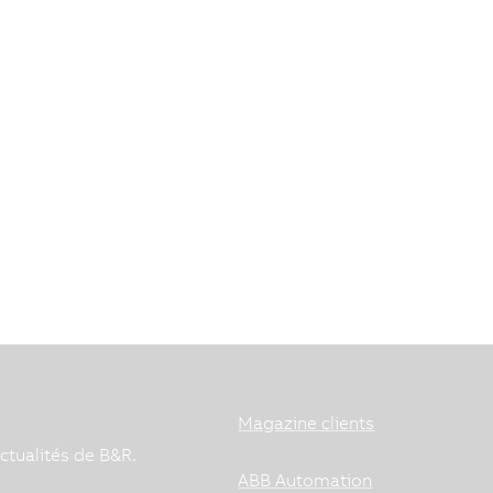
Magazine clients
ctualités de B&R.
ABB Automation