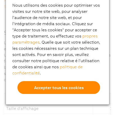
Performance et compacité
Nous utilisons des cookies pour optimiser vos
Systèmes d'exploitation
visites sur notre site web, pour analyser
l‘audience de notre site web, et pour
l‘intégration de média sociaux. Cliquez sur
"Accepter tous les cookies" pour accepter ce
Système hypercommunicant
type de traitement, ou effectuez vos
propres
paramétrages
. Quelle que soit votre sélection,
Le Panel PC 2100 intègre toutes les interfaces
les cookies nécessaires sur un plan technique
essentielles, dont 2x Ethernet Gigabit, 1x USB 2.0 et 1x
sont activés. Pour en savoir plus, veuillez
USB 3.0. Des interfaces peuvent être aussi ajoutées sous
consulter notre politique relative é l‘utilisation
forme de modules pour tirer profit des technologies
de cookies ainsi que nos
politique de
bus de terrain comme POWERLINK et CAN. Pour le
confidentialité
.
stockage des données, des cartes CFast MLC de
capacité 256 Go ou plus sont proposées.
Accepter tous les cookies
Taille d'affichage
15