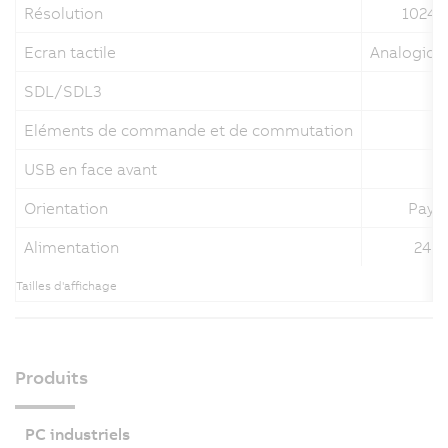
Résolution
1024 x
Ecran tactile
Analogique
SDL/SDL3
✓
Eléments de commande et de commutation
-
USB en face avant
-
Orientation
Pays
Alimentation
24 
Tailles d'affichage
Produits
PC industriels