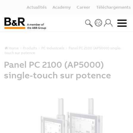
Actualités
Academy
Career
Téléchargements
Home
Produits
PC industriels
Panel PC 2100 (AP5000) single-
touch sur potence
Panel PC 2100 (AP5000)
single-touch sur potence