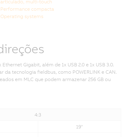
articulado, multi-touch
Performance compacta
Operating systems
direções
 Ethernet Gigabit, além de 1x USB 2.0 e 1x USB 3.0.
ar da tecnologia fieldbus, como POWERLINK e CAN.
aseados em MLC que podem armazenar 256 GB ou
4:3
19"