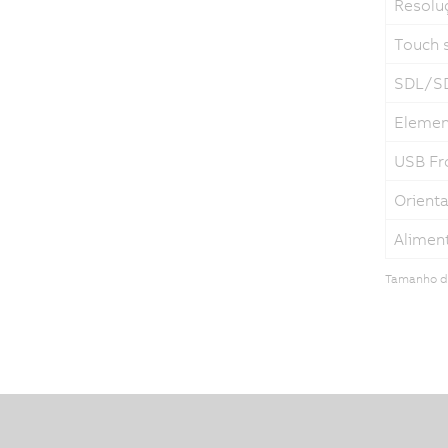
Resolu
Touch 
SDL/S
Elemen
USB Fr
Orient
Alimen
Tamanho de