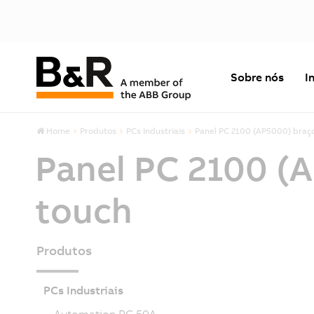
Sobre nós
I
Home
Produtos
PCs Industriais
Panel PC 2100 (AP5000) braço 
Panel PC 2100 (A
touch
Produtos
PCs Industriais