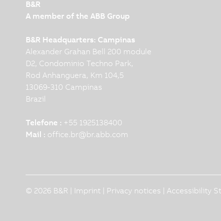
B&R
A member of the ABB Group
B&R Headquarters: Campinas
Alexander Grahan Bell 200 module
D2, Condominio Techno Park,
Rod Anhanguera, Km 104,5
13069-310 Campinas
Brazil
Telefone :
+55 1925138400
Mail :
office.br
@
br.abb.com
© 2026 B&R |
Imprint
|
Privacy notices
|
Accessibility 