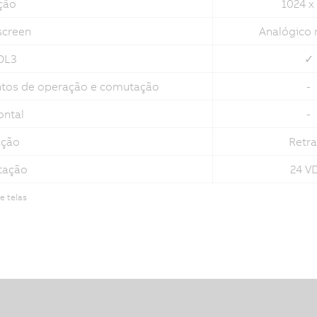
ção
1024 x
screen
Analógico r
DL3
✓
tos de operação e comutação
-
ontal
-
ação
Retra
tação
24 V
 telas