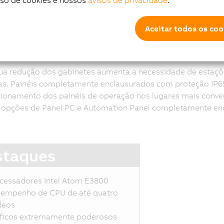
uso de cookies e nossos
avisos de privacidade
.
Aceitar todos os coo
temas de braços articul
ua redução dos gabinetes aumenta a necessidade de estaçõ
as. Painéis completamente enclausurados com proteção IP6
ionamento dos painéis de operação nos lugares mais conven
s opções de Panel PC e Automation Panel completamente en
staques
cessadores Intel Atom E3800
empenho de CPU de até quatro
leos
ficos extremamente poderosos