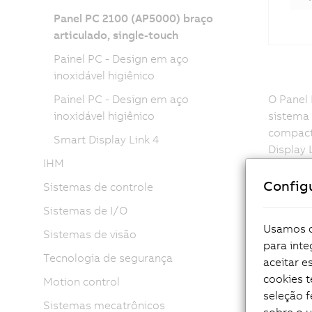
Panel PC 2100 (AP5000) braço
articulado, single-touch
Painel PC - Design em aço
inoxidável higiênico
Painel PC - Design em aço
O Panel
inoxidável higiênico
sistema 
compact
Smart Display Link 4
Display
IHM
oferece 
Config
Sistemas de controle
O design
oferece
Sistemas de I/O
tecnolog
Usamos co
Sistemas de visão
represe
para inte
as varia
Tecnologia de segurança
aceitar 
coolers 
cookies 
Motion control
seleção f
Sistemas mecatrônicos