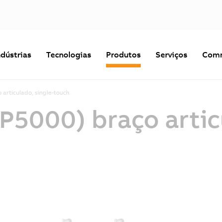
ndústrias
Tecnologias
Produtos
Serviços
Comm
articulado, single-touch
P5000) braço artic