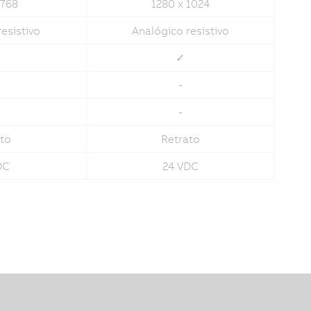
 768
1280 x 1024
esistivo
Analógico resistivo
✓
-
-
to
Retrato
DC
24 VDC