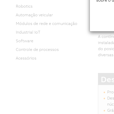
sobre o 
Robotics
Automação veicular
Sis
Módulos de rede e comunicação
Industrial IoT
A contín
Software
instalad
do posic
Controle de processos
diversa
Acessórios
De
Pro
Des
núc
Grá