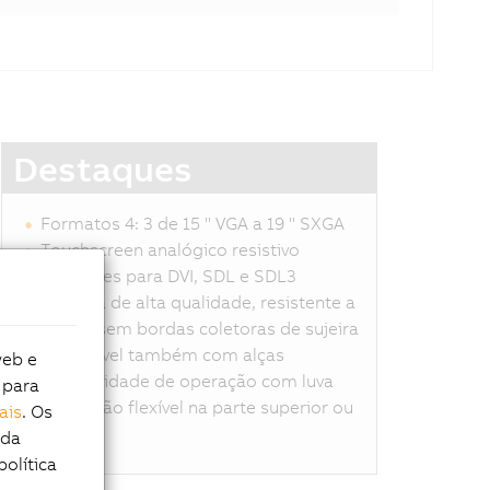
Destaques
Formatos 4: 3 de 15 " VGA a 19 " SXGA
Touchscreen analógico resistivo
Conexões para DVI, SDL e SDL3
Carcaça de alta qualidade, resistente a
riscos, sem bordas coletoras de sujeira
Disponível também com alças
web e
Possíbilidade de operação com luva
 para
Instalação flexível na parte superior ou
ais
. Os
inferior
 da
política