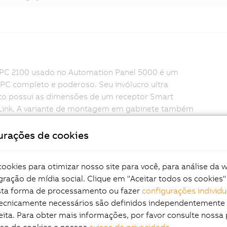
 PC 2100 usado no Automation Panel 5000 é um
PC completo e poderoso. Seu invólucro ultra
o possui as dimensões de um receptor Smart
 Link. A variante de montagem em gabinete também
essas vantagens.
urações de cookies
 do PC é baseado na arquitetura Intel Bay Trail e
 uma ótima relação preço / desempenho. Com a
ia de processador de um, dois e quatro núcleos,
okies para otimizar nosso site para você, para análise da 
nta um marco para os sistemas embarcados. Todas
gração de mídia social. Clique em "Aceitar todos os cookies"
ntes do Automation Panel 5000 eliminaram os
esta forma de processamento ou fazer
configurações individu
internos.
tecnicamente necessários são definidos independentemente
eita. Para obter mais informações, por favor consulte nossa 