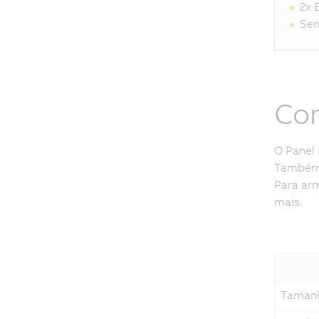
2x 
Sem
Com
O Panel 
Também 
Para ar
mais.
Tamanh