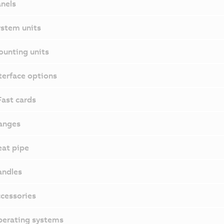
nels
stem units
unting units
terface options
ast cards
anges
at pipe
ndles
cessories
erating systems