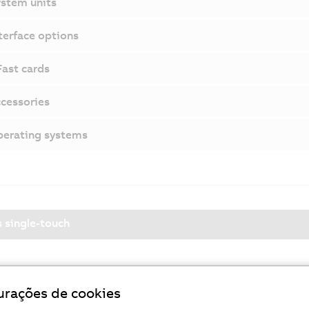
stem units
terface options
ast cards
cessories
erating systems
s single-touch
cação em todas as direções
urações de cookies