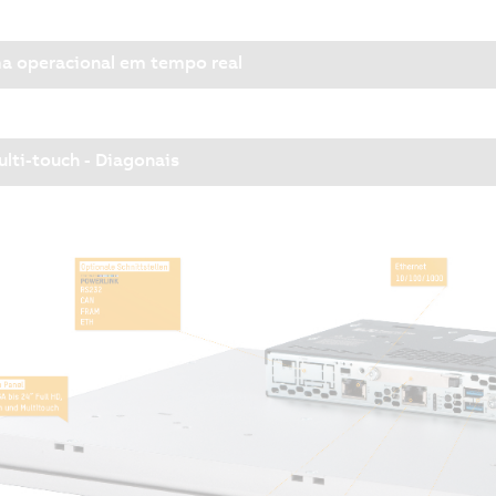
a operacional em tempo real
lti-touch - Diagonais