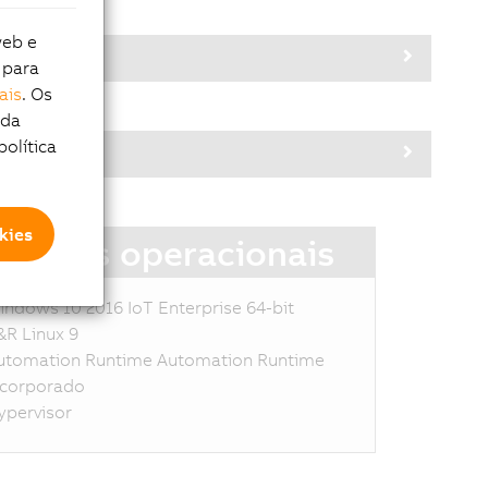
web e
 para
ais
. Os
 da
política
kies
stemas operacionais
indows 10 2016 IoT Enterprise 64-bit
&R Linux 9
utomation Runtime Automation Runtime
ncorporado
ypervisor