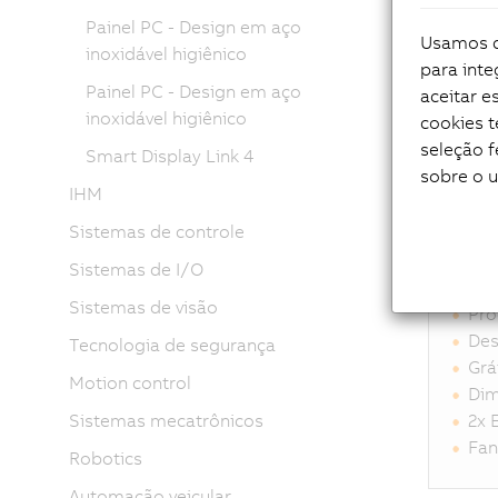
Painel PC - Design em aço
Usamos co
inoxidável higiênico
Máxima
para inte
Painel PC - Design em aço
aceitar 
inoxidável higiênico
cookies 
seleção f
Gráfic
Smart Display Link 4
sobre o 
IHM
Sistemas de controle
De
Sistemas de I/O
Sistemas de visão
Pro
Des
Tecnologia de segurança
Grá
Motion control
Dim
2x 
Sistemas mecatrônicos
Fan
Robotics
Automação veicular