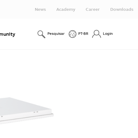
News
Academy
Career
Downloads
unity
Pesquisar
PT-BR
Login