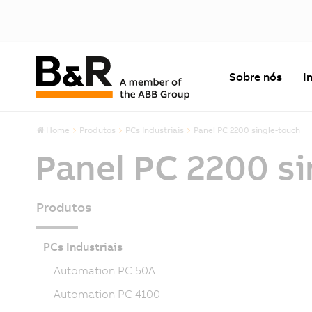
Sobre nós
I
Home
Produtos
PCs Industriais
Panel PC 2200 single-touch
Panel PC 2200 s
Produtos
PCs Industriais
Automation PC 50A
Automation PC 4100