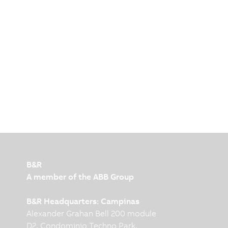
B&R
A member of the ABB Group
B&R Headquarters: Campinas
Alexander Grahan Bell 200 module
D2, Condominio Techno Park,