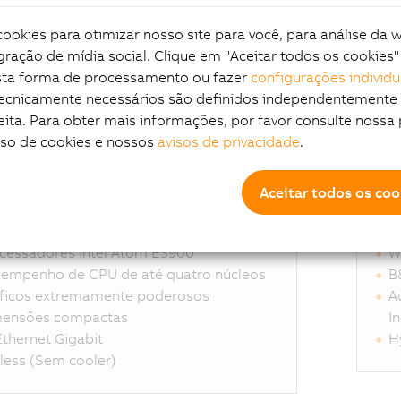
okies para otimizar nosso site para você, para análise da 
 flexibilidade
gração de mídia social. Clique em "Aceitar todos os cookies"
esta forma de processamento ou fazer
configurações individu
tecnicamente necessários são definidos independentemente
eita. Para obter mais informações, por favor consulte nossa 
os de alta performance
uso de cookies e nossos
avisos de privacidade
.
Aceitar todos os coo
staques
Si
cessadores Intel Atom E3900
W
empenho de CPU de até quatro núcleos
B
ficos extremamente poderosos
A
ensões compactas
I
Ethernet Gigabit
H
less (Sem cooler)