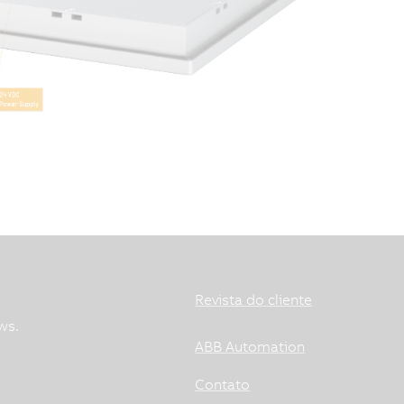
Revista do cliente
ws.
ABB Automation
Contato