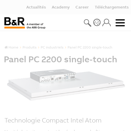
Actualités
Academy
Career
Téléchargements
Home
Produits
PC industriels
Panel PC 2200 single-touch
Panel PC 2200 single-touch
Technologie Compact Intel Atom