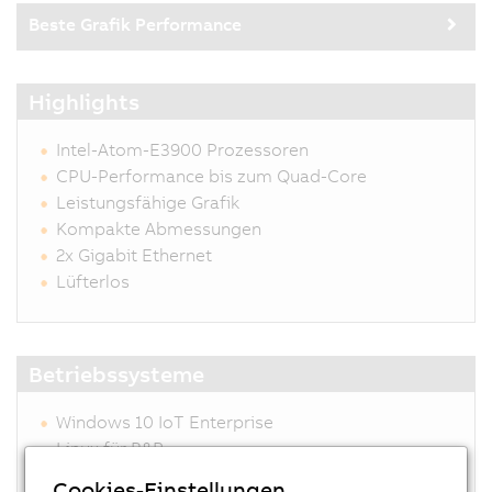
Beste Grafik Performance
Highlights
Intel-Atom-E3900 Prozessoren
CPU-Performance bis zum Quad-Core
Leistungsfähige Grafik
Kompakte Abmessungen
2x Gigabit Ethernet
Lüfterlos
Betriebssysteme
Windows 10 IoT Enterprise
Linux für B&R
Automation Runtime Embedded
Cookies-Einstellungen