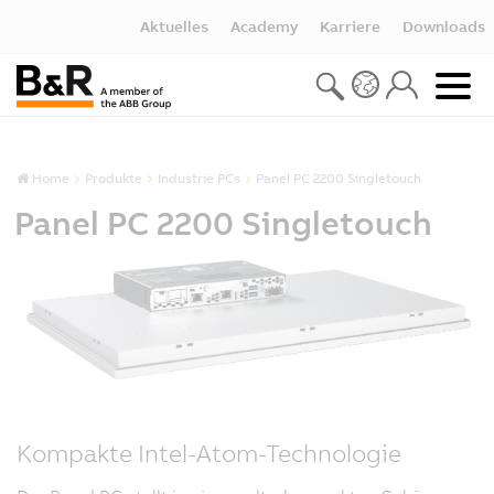
Aktuelles
Academy
Karriere
Downloads
Home
Produkte
Industrie PCs
Panel PC 2200 Singletouch
Panel PC 2200 Singletouch
Kompakte Intel-Atom-Technologie