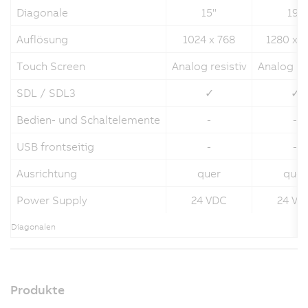
Diagonale
15''
19"
Auflösung
1024 x 768
1280 x 
Touch Screen
Analog resistiv
Analog res
SDL / SDL3
✓
✓
Bedien- und Schaltelemente
-
-
USB frontseitig
-
-
Ausrichtung
quer
quer
Power Supply
24 VDC
24 VD
Diagonalen
Produkte