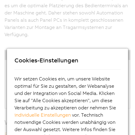
es um die optimale Platzierung des Bedienterminals an
der Maschine geht. Daher stehen sowohl Automation
Panels als auch Panel PCs in komplett geschlossenen
Varianten zur Montage an Tragarmsystemen zur
Verfügung.
Highlights
Cookies-Einstellungen
Intel-Atom-E3800 Prozessoren
CPU Performance bis zum Quad-Core
Wir setzen Cookies ein, um unsere Website
Leistungsfähige Grafik
optimal für Sie zu gestalten, der Webanalyse
2x Gigabit Ethernet
und der Integration von Social Media. Klicken
Lüfterlos
Sie auf "Alle Cookies akzeptieren", um diese
Verarbeitung zu akzeptieren oder nehmen Sie
individuelle Einstellungen
vor. Technisch
Weitere Informationen
notwendige Cookies werden unabhängig von
der Auswahl gesetzt. Weitere Infos finden Sie
Panel PC 2100 (AP5000) Tragarm Multitouch