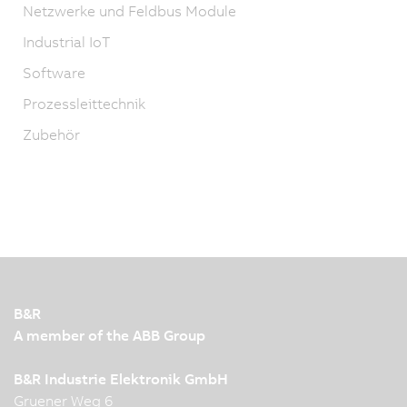
Netzwerke und Feldbus Module
Industrial IoT
Software
Prozessleittechnik
Zubehör
B&R
A member of the ABB Group
B&R Industrie Elektronik GmbH
Gruener Weg 6