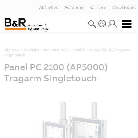
Aktuelles
Academy
Karriere
Downloads
Home
Produkte
Industrie PCs
Panel PC 2100 (AP5000) Tragarm
Singletouch
Panel PC 2100 (AP5000)
Tragarm Singletouch