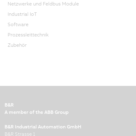
Netzwerke und Feldbus Module
Industrial IoT
Software
Prozessleittechnik
Zubehör
B&R
A member of the ABB Group
B&R Industrial Automation GmbH
B&R Strasse 1