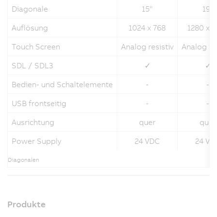
Diagonale
15''
19"
Auflösung
1024 x 768
1280 x 
Touch Screen
Analog resistiv
Analog res
SDL / SDL3
✓
✓
Bedien- und Schaltelemente
-
-
USB frontseitig
-
-
Ausrichtung
quer
quer
Power Supply
24 VDC
24 VD
Diagonalen
Produkte