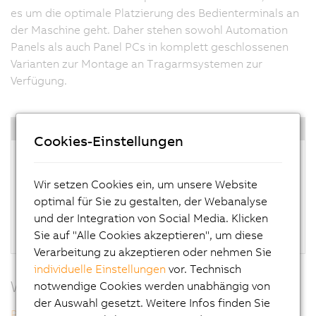
es um die optimale Platzierung des Bedienterminals an
der Maschine geht. Daher stehen sowohl Automation
Panels als auch Panel PCs in komplett geschlossenen
Varianten zur Montage an Tragarmsystemen zur
Verfügung.
Highlights
Cookies-Einstellungen
Intel-Atom-E3800 Prozessoren
CPU Performance bis zum Quad-Core
Wir setzen Cookies ein, um unsere Website
Leistungsfähige Grafik
optimal für Sie zu gestalten, der Webanalyse
2x Gigabit Ethernet
und der Integration von Social Media. Klicken
Lüfterlos
Sie auf "Alle Cookies akzeptieren", um diese
Verarbeitung zu akzeptieren oder nehmen Sie
individuelle Einstellungen
vor. Technisch
Weitere Informationen
notwendige Cookies werden unabhängig von
der Auswahl gesetzt. Weitere Infos finden Sie
Panel PC 2100 (AP5000) Tragarm Multitouch