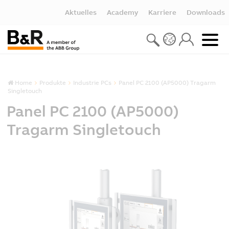
Aktuelles
Academy
Karriere
Downloads
Home
Produkte
Industrie PCs
Panel PC 2100 (AP5000) Tragarm
Singletouch
Panel PC 2100 (AP5000)
Tragarm Singletouch