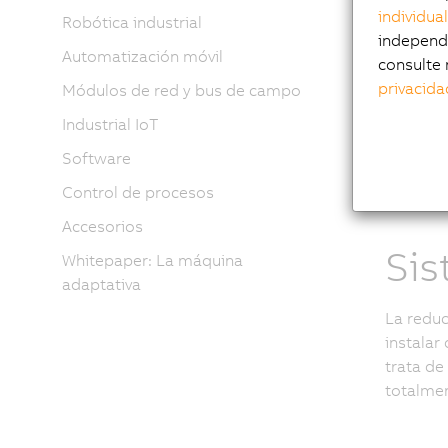
individua
Robótica industrial
represen
independi
variante
Automatización móvil
consulte 
ventilad
privacida
Módulos de red y bus de campo
Industrial IoT
Software
Control de procesos
Accesorios
Sis
Whitepaper: La máquina
adaptativa
La reduc
instalar
trata de
totalmen