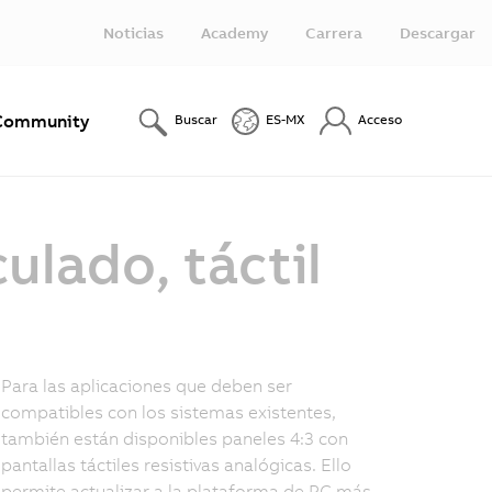
Noticias
Academy
Carrera
Descargar
Community
Buscar
ES-MX
Acceso
ulado, táctil
Para las aplicaciones que deben ser
compatibles con los sistemas existentes,
también están disponibles paneles 4:3 con
pantallas táctiles resistivas analógicas. Ello
permite actualizar a la plataforma de PC más