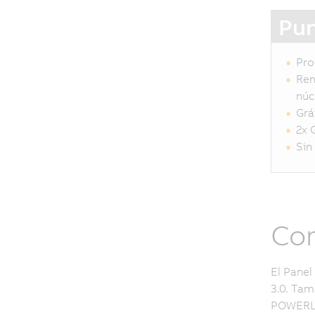
Pun
Pro
Ren
núc
Grá
2x 
Sin
Com
El Panel
3.0. Tam
POWERLIN