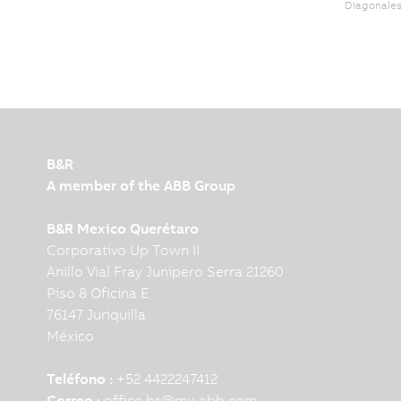
Diagonale
B&R
A member of the ABB Group
B&R Mexico Querétaro
Corporativo Up Town II
Anillo Vial Fray Junipero Serra 21260
Piso 8 Oficina E
76147 Juriquilla
México
Teléfono :
+52 4422247412
Correo :
office.br
@
mx.abb.com