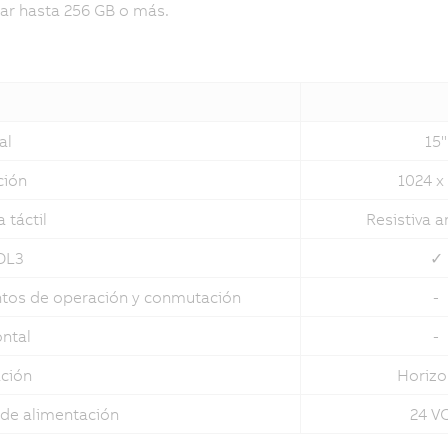
ar hasta 256 GB o más.
al
15"
ción
1024 x
 táctil
Resistiva a
DL3
✓
tos de operación y conmutación
-
ntal
-
ación
Horizo
 de alimentación
24 V