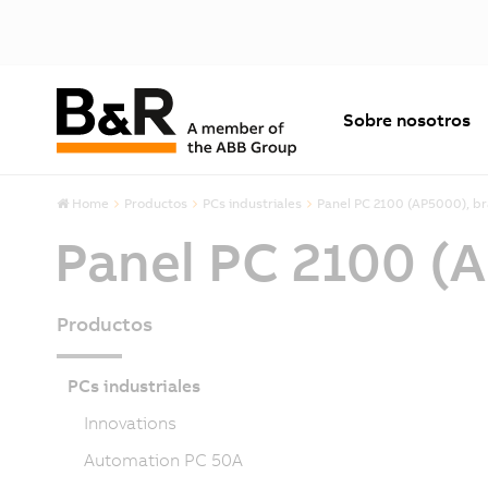
Sobre nosotros
Home
Productos
PCs industriales
Panel PC 2100 (AP5000), bra
Panel PC 2100 (A
Productos
PCs industriales
Innovations
Automation PC 50A