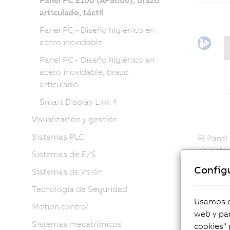
Panel PC 2100 (AP5000), brazo
articulado, táctil
Panel PC - Diseño higiénico en
acero inoxidable
Panel PC - Diseño higiénico en
acero inoxidable, brazo
articulado
Smart Display Link 4
Visualización y gestión
Sistemas PLC
El Panel
un siste
Sistemas de E/S
carcasa
Config
Sistemas de visión
de un re
en armar
Tecnología de Seguridad
Usamos co
El diseñ
Motion control
web y par
ofrece u
Sistemas mecatrónicos
cookies" 
tecnolog