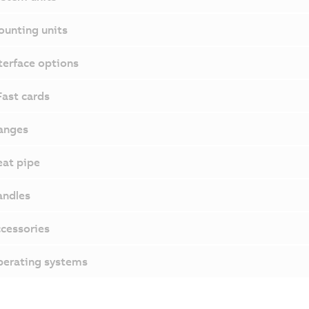
unting units
terface options
ast cards
anges
at pipe
ndles
cessories
erating systems