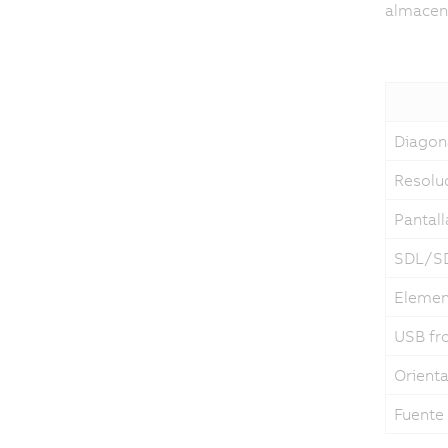
almacen
Diagon
Resolu
Pantalla
SDL/S
Elemen
USB fro
Orient
Fuente