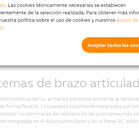
les
. Las cookies técnicamente necesarias se establecen
ta un hito para los sistemas integrados. Todas las
entemente de la selección realizada. Para obtener más info
s de Automation Panel 5000 han eliminado los
nuestra política sobre el uso de cookies y nuestros
avisos de
ores internos.
d
.
Aceptar todas las coo
temas de brazo articula
ción continua de los armarios eléctricos aumenta la necesi
 de forma flexible. Los paneles totalmente integrados con p
 colocar los terminales del operario en las posiciones más có
te integradas en el Automation Panel y en el Panel PC están