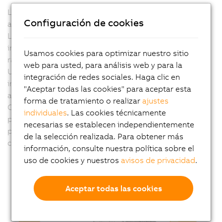
Los dispositivos Automation PC 3100 ofrecen una
Configuración de cookies
amplia variedad de opciones de interface modulares.
Las dos ranuras permiten utilizar tarjetas para
interfaces serie, Ethernet, CAN y POWERLINK. Las
Usamos cookies para optimizar nuestro sitio
ranuras también pueden utilizarse para una solución
web para usted, para análisis web y para la
UPS o para interfaces de audio. Los PC también
integración de redes sociales. Haga clic en
incorporan ranuras para dos dispositivos de
"Aceptar todas las cookies" para aceptar esta
almacenamiento de datos CFast de potencia industrial.
forma de tratamiento o realizar
ajustes
Con hasta 256 GB cada una, las tarjetas CFast se
individuales
. Las cookies técnicamente
pueden usar para aumentar el rendimiento, como
necesarias se establecen independientemente
protección de seguridad contra fallos o como un
de la selección realizada. Para obtener más
conjunto RAID.
información, consulte nuestra política sobre el
uso de cookies y nuestros
avisos de privacidad
.
Aceptar todas las cookies