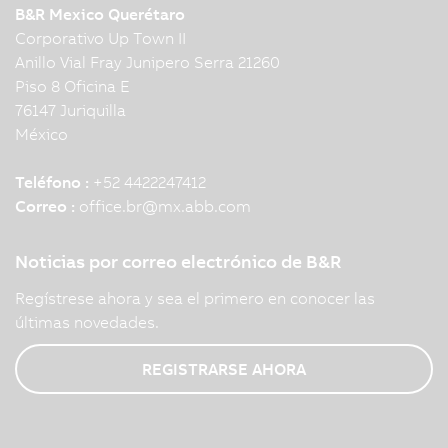
B&R Mexico Querétaro
Corporativo Up Town II
Anillo Vial Fray Junipero Serra 21260
Piso 8 Oficina E
76147 Juriquilla
México
Teléfono :
+52 4422247412
Correo :
office.br
@
mx.abb.com
Noticias por correo electrónico de B&R
Regístrese ahora y sea el primero en conocer las
últimas novedades.
REGISTRARSE AHORA