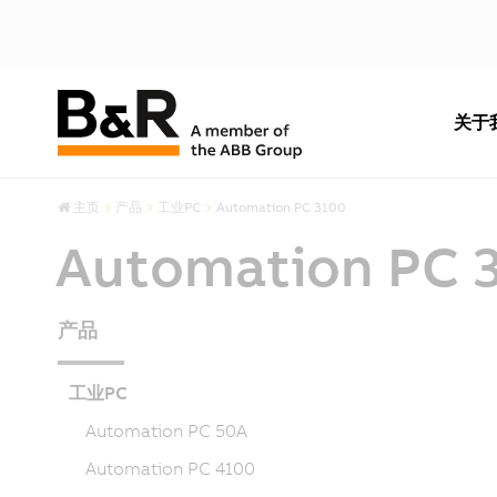
关于
主页
产品
工业PC
Automation PC 3100
Automation PC 
产品
工业PC
Automation PC 50A
Automation PC 4100