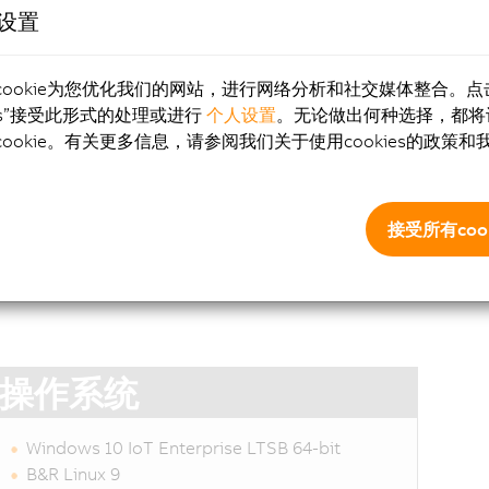
e设置
点
cookie为您优化我们的网站，进行网络分析和社交媒体整合。点
el Core i处理器
ies”接受此形式的处理或进行
个人设置
。无论做出何种选择，都将
凑的尺寸
ookie。有关更多信息，请参阅我们关于使用cookies的政策和
个接口
块化接口选项
L/DVI/SDL4
接受所有cook
风扇
操作系统
Windows 10 IoT Enterprise LTSB 64-bit
B&R Linux 9