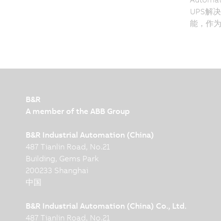
UPS解
能，作为
B&R
A member of the ABB Group
B&R Industrial Automation (China)
487 Tianlin Road, No.21
Building, Gems Park
200233 Shanghai
中国
B&R Industrial Automation (China) Co., Ltd.
487 Tianlin Road, No.21