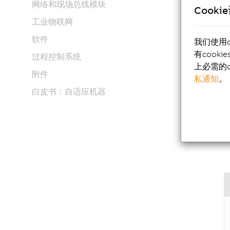
网络和现场总线模块
Cooki
工业物联网
亮
软件
我们使用
Int
有cook
过程控制系统
紧
上必需的c
附件
多
私通知
。
模
白皮书：自适应机器
SD
无