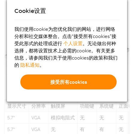
Cookie设置
我们使用cookie为您优化我们的网站，进行网络
分析和社交媒体整合。点击“接受所有cookies”接
受此形式的处理或进行
个人设置
。无论做出何种
选择，都将设置技术上必需的cookie。有关更多
信息，请参阅我们关于使用cookies的政策和我们
的
隐私通知
。
接受所有cookies
显示尺寸
分辨率
触摸屏
功能键
系统键
正面U
5.7"
VGA
模拟电阻式
无
无
无
5.7"
VGA
无
有
有
无