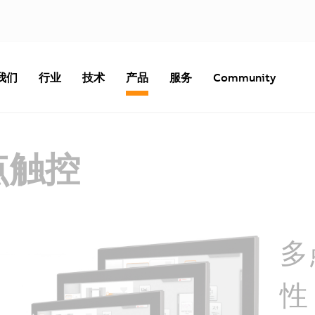
我们
行业
技术
产品
服务
Community
多点触控
多
性