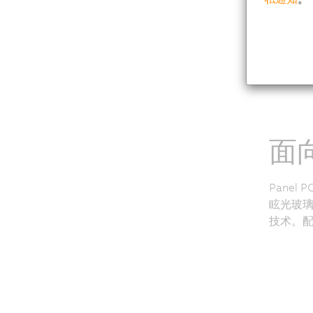
21.5"
24"
面
Pane
眩光玻
技术。配