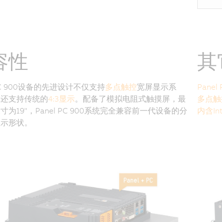
容性
其
 PC 900设备的先进设计不仅支持
多点触控
宽屏显示系
Pane
且还支持传统的
4:3显示
。配备了模拟电阻式触摸屏，最
多点触
为19"，Panel PC 900系统完全兼容前一代设备的分
内含In
显示形状。