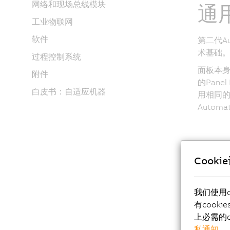
网络和现场总线模块
通
工业物联网
软件
第二代Au
术基础
过程控制系统
面板本身
附件
的Panel
白皮书：自适应机器
用相同
Autom
Cooki
显示尺
我们使用
有cook
15.6"
上必需的c
18.5"
私通知
。