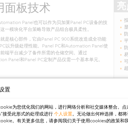
亮
用面板技术
tomation Panel也可以作为贝加莱Panel PC设备的技
显
。这一模块化平台策略导致产品组合极具柔性。
就是核心部件，它由Panel PC 900系统改造成全功能
 PC以升级处理性能。Panel PC和Automation Panel使
的前端平台减少了备件所需的仓储空间。通过
ation Panel和Panel PC定制产品仅需一个基本单元。
e设置
寸
分辨率
触摸屏
功能键
系
cookie为您优化我们的网站，进行网络分析和社交媒体整合。点
ies”接受此形式的处理或进行
个人设置
。无论做出何种选择，都将
HD
投射电容式
无
无
ookie。有关更多信息，请参阅我们关于使用cookies的政策和
HD
投射电容式
无
无