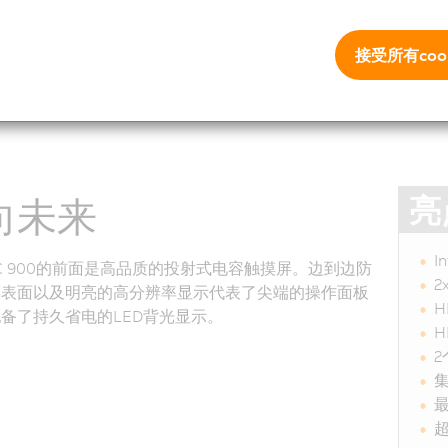
Full HD
投射电容式
无
无
接受所有cook
Full HD
投射电容式
无
无
亮
向未来
I
l PC 900的前面是高品质的投射式电容触摸屏。边到边防
2
璃表面以及明亮的高分辨率显示代表了尖端的操作面板
H
备了持久省电的LED背光显示。
H
集
最