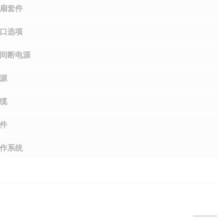
扇套件
口选项
间断电源
源
缆
件
作系统