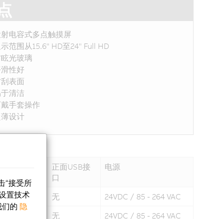
点
投射电容式多点触摸屏
示范围从15.6" HD至24" Full HD
防眩光玻璃
平滑性好
防刮表面
易于清洁
可戴手套操作
超薄设计
统键
正面USB接
电源
口
击“接受所
设置技术
无
24VDC / 85 - 264 VAC
我们的
隐
无
24VDC / 85 - 264 VAC