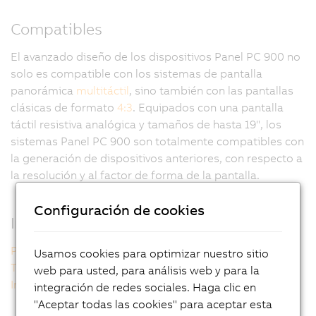
Compatibles
El avanzado diseño de los dispositivos Panel PC 900 no
solo es compatible con los sistemas de pantalla
panorámica
multitáctil
, sino también con las pantallas
clásicas de formato
4:3
. Equipados con una pantalla
táctil resistiva analógica y tamaños de hasta 19", los
sistemas Panel PC 900 son totalmente compatibles con
la generación de dispositivos anteriores, con respecto a
la resolución y al factor de forma de la pantalla.
Configuración de cookies
Información adicional
Panel PC 900 táctil
Usamos cookies para optimizar nuestro sitio
Tecnología multitáctil
web para usted, para análisis web y para la
Intel technology inside
integración de redes sociales. Haga clic en
"Aceptar todas las cookies" para aceptar esta