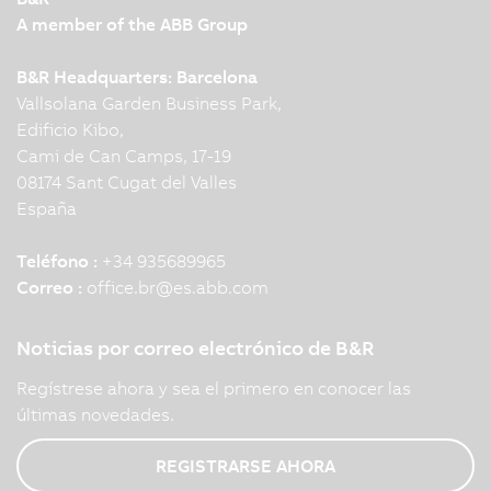
A member of the ABB Group
B&R Headquarters: Barcelona
Vallsolana Garden Business Park,
Edificio Kibo,
Cami de Can Camps, 17-19
08174 Sant Cugat del Valles
España
Teléfono :
+34 935689965
Correo :
office.br
@
es.abb.com
Noticias por correo electrónico de B&R
Regístrese ahora y sea el primero en conocer las
últimas novedades.
REGISTRARSE AHORA