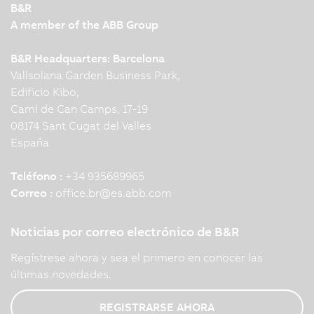
B&R
A member of the ABB Group
B&R Headquarters: Barcelona
Vallsolana Garden Business Park,
Edificio Kibo,
Cami de Can Camps, 17-19
08174 Sant Cugat del Valles
España
Teléfono :
+34 935689965
Correo :
office.br
@
es.abb.com
Noticias por correo electrónico de B&R
Regístrese ahora y sea el primero en conocer las
últimas novedades.
REGISTRARSE AHORA