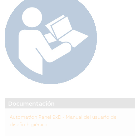
Documentación
Automation Panel 9xD - Manual del usuario de
diseño higiénico