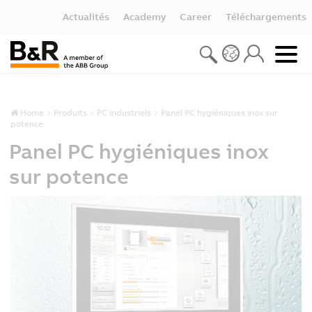
Actualités
Academy
Career
Téléchargements
Home
Produits
PC industriels
Panel PC hygiéniques inox sur
potence
Panel PC hygiéniques inox
sur potence