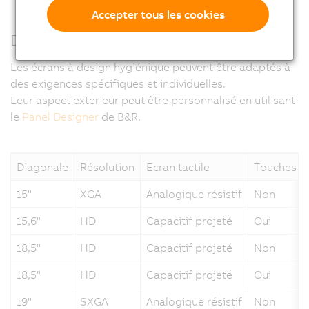
Accepter tous les cookies
Design personnalisé
Les écrans à design hygiénique peuvent être adaptés à
des exigences spécifiques et individuelles.
Leur aspect exterieur peut être personnalisé en utilisant
le
Panel Designer
de B&R.
Diagonale
Résolution
Ecran tactile
Touches à
15"
XGA
Analogique résistif
Non
15,6"
HD
Capacitif projeté
Oui
18,5"
HD
Capacitif projeté
Non
18,5"
HD
Capacitif projeté
Oui
19"
SXGA
Analogique résistif
Non