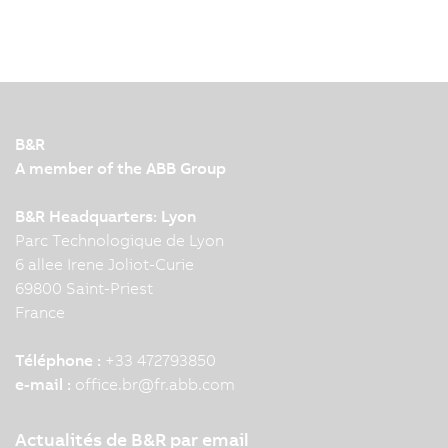
B&R
A member of the ABB Group
B&R Headquarters: Lyon
Parc Technologique de Lyon
6 allee Irene Joliot-Curie
69800 Saint-Priest
France
Téléphone :
+33 472793850
e-mail :
office.br
@
fr.abb.com
Actualités de B&R par email