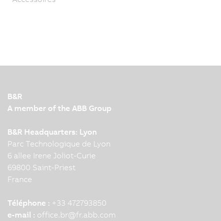
B&R
A member of the ABB Group
B&R Headquarters: Lyon
Parc Technologique de Lyon
6 allee Irene Joliot-Curie
69800 Saint-Priest
France
Téléphone :
+33 472793850
e-mail :
office.br
@
fr.abb.com