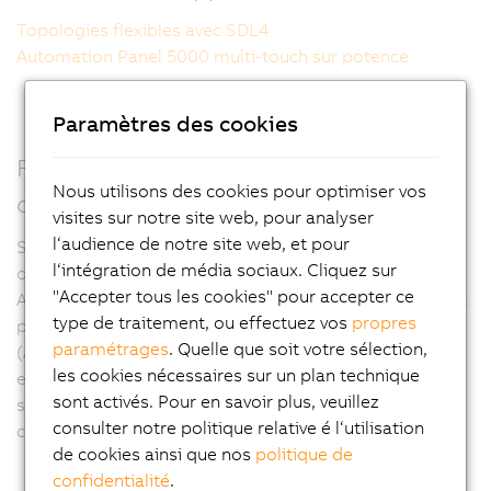
Topologies flexibles avec SDL4
Automation Panel 5000 multi-touch sur potence
Paramètres des cookies
Fonctionnement avec plusieurs écrans
Nous utilisons des cookies pour optimiser vos
opérateur
visites sur notre site web, pour analyser
l‘audience de notre site web, et pour
SDL4 se distingue aussi de SDL3 par la possibilité qu'il
l‘intégration de média sociaux. Cliquez sur
offre de connecter trois Automation Panel à un
"Accepter tous les cookies" pour accepter ce
Automation PC via un dérivateur SDL/SDL4. Si le PC est
type de traitement, ou effectuez vos
propres
pourvu d'une interface d'affichage additionnelle
paramétrages
. Quelle que soit votre sélection,
(Automation PC 910 et Panel PC 3100, par exemple), il
les cookies nécessaires sur un plan technique
est alors possible d'utiliser un écran supplémentaire,
sont activés. Pour en savoir plus, veuillez
soit avec le même contenu d'affichage, soit avec un
consulter notre politique relative é l‘utilisation
contenu d'affichage différent.
de cookies ainsi que nos
politique de
confidentialité
.