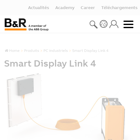
Actualités
Academy
Career
Téléchargements
Home
Produits
PC industriels
Smart Display Link 4
Smart Display Link 4