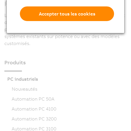
Flexibilité unique pour tous
Accepter tous les cookies
La conception modulaire des Automation Panel permet
d'utiliser SDL et SDL4 avec toutes les générations de
produit. SDL4 peut être ainsi mis en œuvre avec des
systèmes existants sur potence ou avec des modèles
customisés.
Produits
PC industriels
Nouveautés
Automation PC 50A
Automation PC 4100
Automation PC 3200
Automation PC 3100