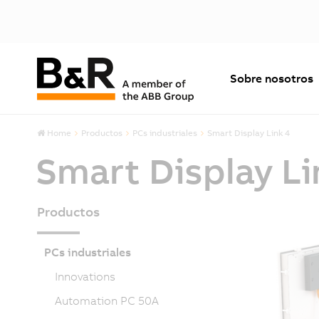
Sobre nosotros
Home
Productos
PCs industriales
Smart Display Link 4
Smart Display Li
Productos
PCs industriales
Innovations
Automation PC 50A