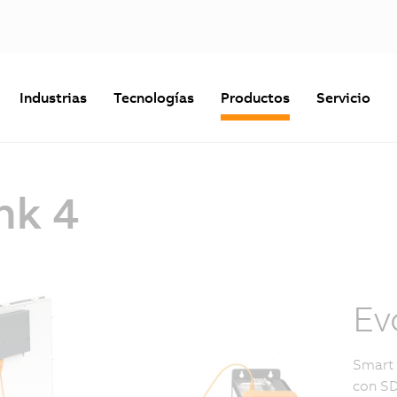
Industrias
Tecnologías
Productos
Servicio
nk 4
Ev
Smart 
con SD