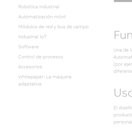
Robótica industrial
Automatización móvil
Módulos de red y bus de campo
Fun
Industrial IoT
Software
Una de l
Control de procesos
Automati
(por eje
Accesorios
diferent
Whitepaper: La máquina
adaptativa
Uso
El diseñ
producto
personal