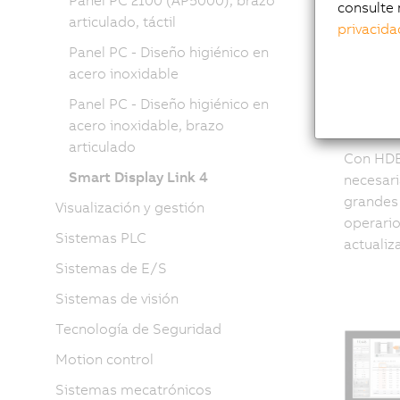
El 
Panel PC 2100 (AP5000), brazo
consulte 
articulado, táctil
privacida
la 
Panel PC - Diseño higiénico en
acero inoxidable
pan
Panel PC - Diseño higiénico en
acero inoxidable, brazo
articulado
Con HDBa
Smart Display Link 4
necesari
grandes 
Visualización y gestión
operario
Sistemas PLC
actualiz
Sistemas de E/S
Sistemas de visión
Tecnología de Seguridad
Motion control
Sistemas mecatrónicos