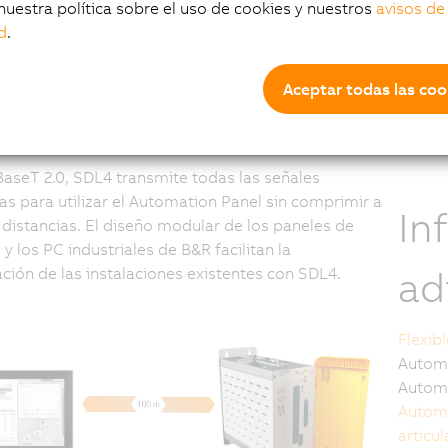
nuevo estándar para
d
nuestra política sobre el uso de cookies y nuestros
avisos de
N
d
.
comunicación del
S
R
Aceptar todas las coo
D
el de operario
seT 2.0, SDL4 transmite todas las señales
as para utilizar el Automation Panel sin comprimir a
In
distancias. El diseño modular de los paneles de
 y los PC industriales de B&R facilitan la
ad
ación de las instalaciones existentes con SDL4.
Flexib
Automa
Automa
Automa
articu