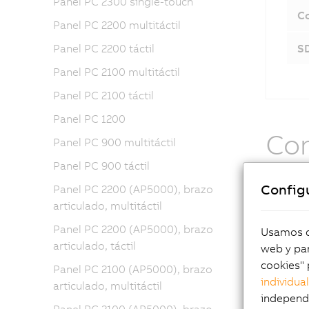
Panel PC 2300 single-touch
Co
Panel PC 2200 multitáctil
Panel PC 2200 táctil
S
Panel PC 2100 multitáctil
Panel PC 2100 táctil
Panel PC 1200
Com
Panel PC 900 multitáctil
Panel PC 900 táctil
Las demá
Config
Panel PC 2200 (AP5000), brazo
utilizan
articulado, multitáctil
el panel
Panel PC 2200 (AP5000), brazo
contenid
Usamos co
articulado, táctil
para el f
web y par
LED y lo
cookies" 
Panel PC 2100 (AP5000), brazo
individua
articulado, multitáctil
independi