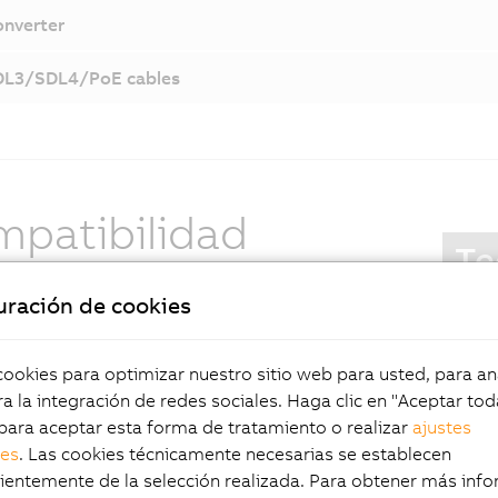
nverter
DL3/SDL4/PoE cables
patibilidad
Te
s especificaciones se corresponden con SDL3: se
uración de cookies
S
 cables CAT 6/7 y la distancia máxima entre el PC y
e
 es de 100 metros. Por supuesto, además del
e
o de la pantalla, SDL4 también transmite datos
okies para optimizar nuestro sitio web para usted, para aná
H
uncionamiento de la pantalla táctil, las teclas, los
a la integración de redes sociales. Haga clic en "Aceptar tod
I
s dispositivos USB.
para aceptar esta forma de tratamiento o realizar
ajustes
C
les
. Las cookies técnicamente necesarias se establecen
C
entemente de la selección realizada. Para obtener más info