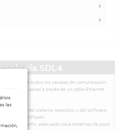
cnología SDL4
DL4 transmite todos los canales de comunicación
ntre el PC y el panel a través de un cable Ethernet
stándar.
lisis
asta 100 m
as las
ndependiente del sistema operativo y del software
ableado simplificado
onector pequeño, adecuado para sistemas de paso
rmación,