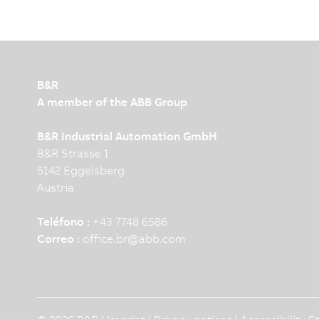
B&R
A member of the ABB Group
B&R Industrial Automation GmbH
B&R Strasse 1
5142 Eggelsberg
Austria
Teléfono :
+43 7748 6586
Correo :
office.br
@
abb.com