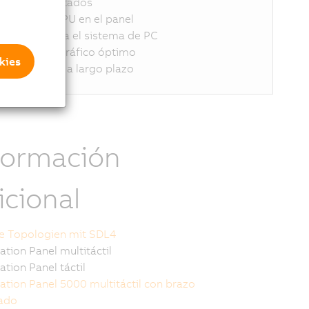
e cables ajustados
o requiere CPU en el panel
in cargas para el sistema de PC
endimiento gráfico óptimo
kies
isponibilidad a largo plazo
formación
icional
le Topologien mit SDL4
tion Panel multitáctil
tion Panel táctil
tion Panel 5000 multitáctil con brazo
lado