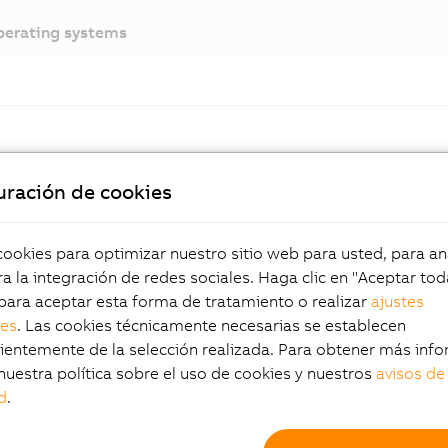
erating systems
Documentación
uración de cookies
Manual de usuario de Panel PC 3100
okies para optimizar nuestro sitio web para usted, para aná
a la integración de redes sociales. Haga clic en "Aceptar tod
para aceptar esta forma de tratamiento o realizar
ajustes
les
. Las cookies técnicamente necesarias se establecen
tos destacados
Panel
entemente de la selección realizada. Para obtener más info
nuestra política sobre el uso de cookies y nuestros
avisos de
d
.
titáctil capacitiva proyectada
Mientras que
tallas desde WXGA de 10,1" hasta
controlar pan