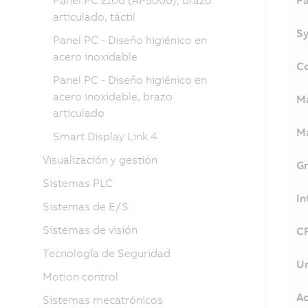
Panel PC 2100 (AP5000), brazo
Pa
articulado, táctil
Sy
Panel PC - Diseño higiénico en
acero inoxidable
Co
Panel PC - Diseño higiénico en
acero inoxidable, brazo
M
articulado
Ma
Smart Display Link 4
Visualización y gestión
Gr
Sistemas PLC
In
Sistemas de E/S
Sistemas de visión
CF
Tecnología de Seguridad
Un
Motion control
Ac
Sistemas mecatrónicos