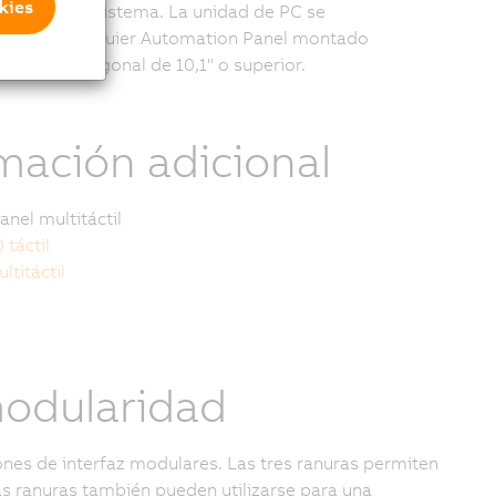
kies
a en un solo sistema. La unidad de PC se
ar con cualquier Automation Panel montado
 con una diagonal de 10,1" o superior.
mación adicional
nel multitáctil
 táctil
ltitáctil
 modularidad
nes de interfaz modulares. Las tres ranuras permiten
Las ranuras también pueden utilizarse para una