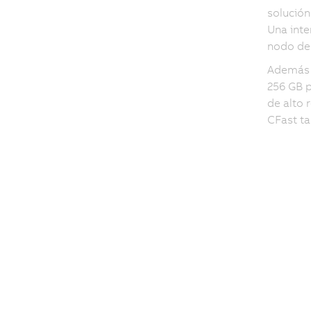
solución
Una int
nodo de 
Además d
256 GB p
de alto 
CFast t