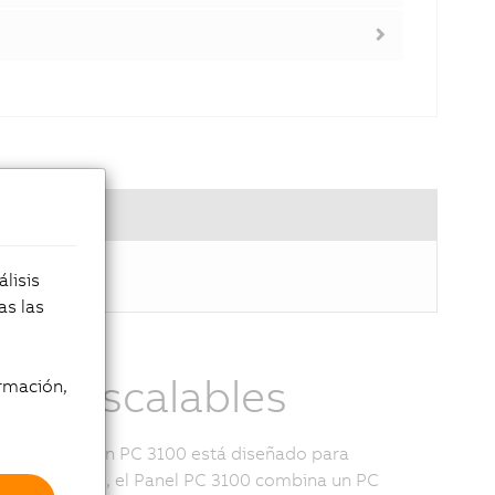
lisis
as las
 PC escalables
rmación,
 el Automation PC 3100 está diseñado para
eles remotos, el Panel PC 3100 combina un PC