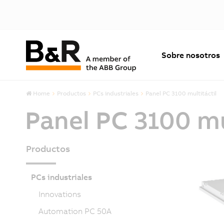
Sobre nosotros
Home
Productos
PCs industriales
Panel PC 3100 multitáctil
Panel PC 3100 mu
Productos
PCs industriales
Innovations
Automation PC 50A