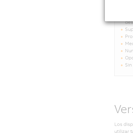
Ful
Cri
Exc
des
Sup
Pro
Med
Num
Opc
Sin
Ver
Los disp
utilizar