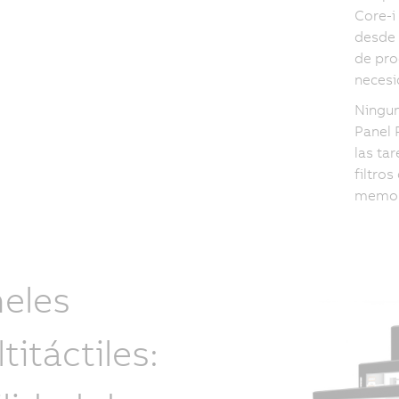
Core-i
desde 
de pro
necesi
Ningun
Panel 
las ta
filtro
memori
eles
titáctiles: