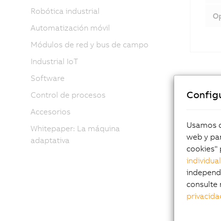
Robótica industrial
Op
Automatización móvil
Módulos de red y bus de campo
Industrial IoT
Software
Config
Control de procesos
Accesorios
Usamos co
Whitepaper: La máquina
web y par
adaptativa
cookies" 
individua
Pun
independi
consulte 
privacida
Mul
Pan