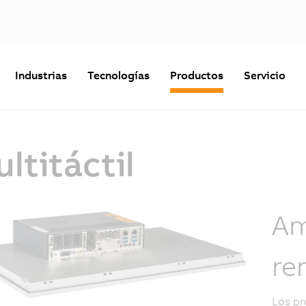
Industrias
Tecnologías
Productos
Servicio
ltitáctil
Am
re
Los pr