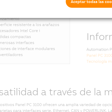
l HD de 24"
Aceptar todas las coo
y una pantall
stal antirreflectante
puede combin
elentes propiedades de
en un armario
lizamiento
erficie resistente a los arañazos
cesadores Intel Core i
Infor
idas compactas
erosas interfaces
iones de interface modulares
Automation Pa
 ventiladores
Panel PC 3100
Tecnología mu
satilidad a través de la
ositivos Panel PC 3100 ofrecen una amplia variedad de opcio
 tarjetas para interfaces serie, Ethernet, CAN y POWERLINK. 