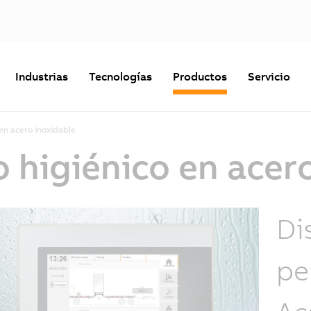
Industrias
Tecnologías
Productos
Servicio
 en acero inoxidable
o higiénico en acer
Di
pe