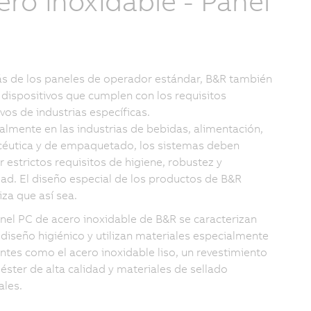
ero inoxidable - Panel
C
 de los paneles de operador estándar, B&R también
 dispositivos que cumplen con los requisitos
ivos de industrias específicas.
almente en las industrias de bebidas, alimentación,
éutica y de empaquetado, los sistemas deben
r estrictos requisitos de higiene, robustez y
idad. El diseño especial de los productos de B&R
iza que así sea.
nel PC de acero inoxidable de B&R se caracterizan
 diseño higiénico y utilizan materiales especialmente
entes como el acero inoxidable liso, un revestimiento
iéster de alta calidad y materiales de sellado
ales.