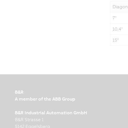
Diagon
7"
10,4"
15"
B&R
A member of the ABB Group
B&R Industrial Automation GmbH
B&R Strasse 1
5142 Eggelsberg