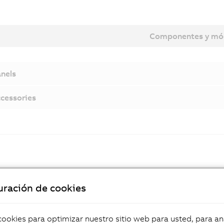
Componentes y mó
nels
cessories
Documentación
uración de cookies
Automation Panel 1000 - Manual del usuario de diseño higi
okies para optimizar nuestro sitio web para usted, para aná