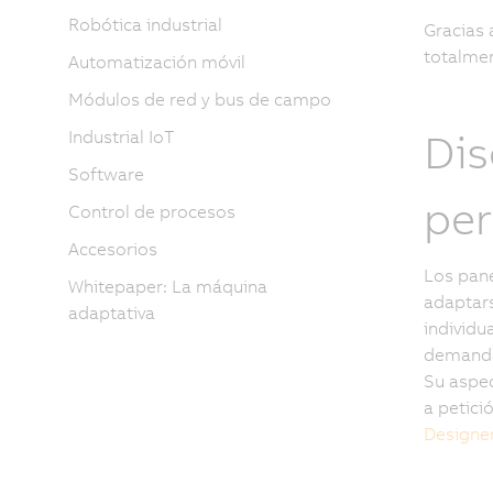
Robótica industrial
Gracias 
totalmen
Automatización móvil
Módulos de red y bus de campo
Di
Industrial IoT
Software
per
Control de procesos
Accesorios
Los pane
Whitepaper: La máquina
adaptars
adaptativa
individu
demand
Su aspe
a petici
Designe