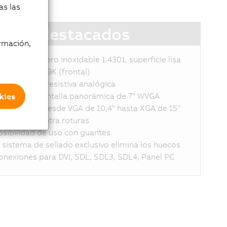
as las
ntos destacados
rmación,
aterial de acero inoxidable 1.4301, superficie lisa
rotección IP69K (frontal)
ntalla táctil resistiva analógica
ariante de pantalla panorámica de 7" WVGA
kies
ariantes 4:3 desde VGA de 10,4" hasta XGA de 15"
rotección contra roturas
osibilidad de uso con guantes
l sistema de sellado exclusivo elimina los huecos
onexiones para DVI, SDL, SDL3, SDL4, Panel PC