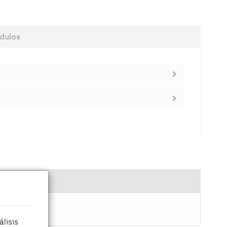
dulos
énico
lisis