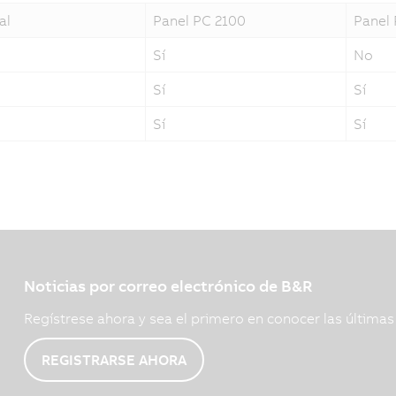
al
Panel PC 2100
Panel
Sí
No
Sí
Sí
Sí
Sí
Noticias por correo electrónico de B&R
Regístrese ahora y sea el primero en conocer las última
REGISTRARSE AHORA