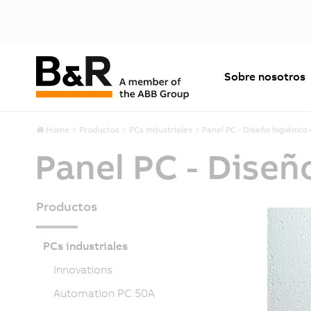
Sobre nosotros
Home
Productos
PCs industriales
Panel PC - Diseño higiénico
Panel PC - Diseñ
Productos
PCs industriales
Innovations
Automation PC 50A