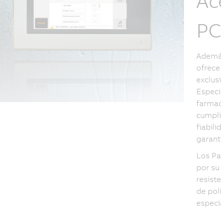
Ac
P
Además
ofrece
exclus
Especi
farmac
cumpli
fiabil
garant
Los Pa
por su
resist
de pol
especi