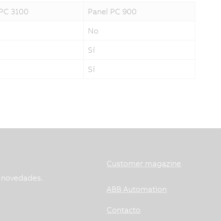
 PC 3100
Panel PC 900
No
Sí
Sí
Customer magazine
s novedades.
ABB Automation
Contacto