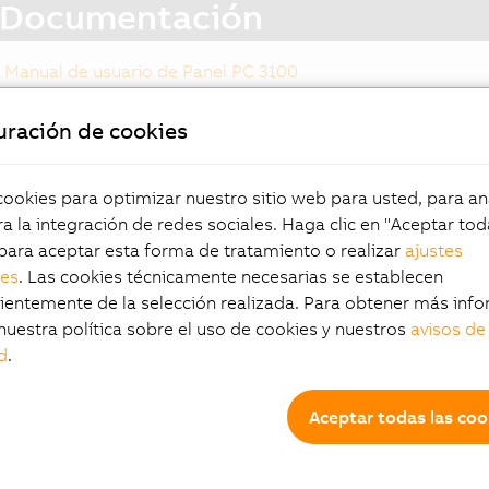
Documentación
Manual de usuario de Panel PC 3100
uración de cookies
tos destacados
Panel
okies para optimizar nuestro sitio web para usted, para aná
a la integración de redes sociales. Haga clic en "Aceptar tod
talla táctil resistiva analógica
para aceptar esta forma de tratamiento o realizar
ajustes
Mientras que
tallas desde WXGA de 10,1" hasta
les
. Las cookies técnicamente necesarias se establecen
controlar pan
A de 19"
entemente de la selección realizada. Para obtener más info
y una pantall
cesadores Intel Core i
nuestra política sobre el uso de cookies y nuestros
avisos de
puede combin
idas compactas
d
.
en un armario
erosas interfaces
iones de interface modulares
Aceptar todas las coo
 ventiladores
Info