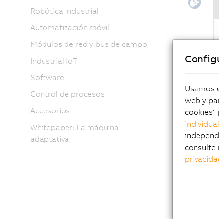
Robótica industrial
Automatización móvil
Módulos de red y bus de campo
Config
Industrial IoT
Software
Pun
Usamos co
Control de procesos
web y par
Pan
Accesorios
cookies" 
Pan
individua
Whitepaper: La máquina
SXG
independi
adaptativa
Pro
consulte 
Med
privacida
Num
Opc
Sin