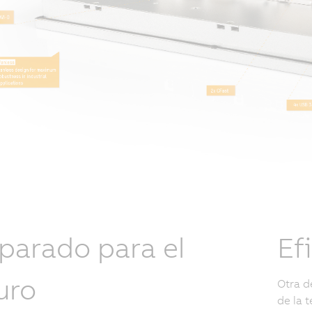
parado para el
Ef
uro
Otra d
de la 