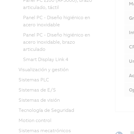
Panel PC 2100 (AP5000), brazo
Ma
articulado, táctil
Panel PC - Diseño higiénico en
Gr
acero inoxidable
In
Panel PC - Diseño higiénico en
acero inoxidable, brazo
CF
articulado
Smart Display Link 4
Un
Visualización y gestión
Ac
Sistemas PLC
Sistemas de E/S
Op
Sistemas de visión
Tecnología de Seguridad
Motion control
Sistemas mecatrónicos