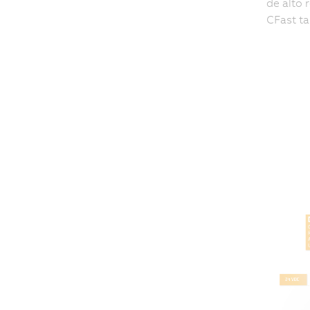
de alto 
CFast t