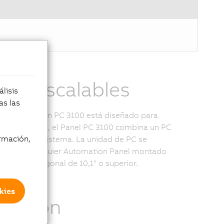
 PC escalables
lisis
as las
 el Automation PC 3100 está diseñado para
eles remotos, el Panel PC 3100 combina un PC
rmación,
a en un solo sistema. La unidad de PC se
ar con cualquier Automation Panel montado
 con una diagonal de 10,1" o superior.
kies
rmación