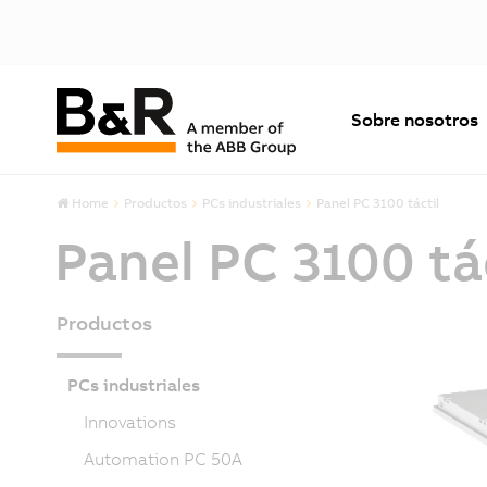
Sobre nosotros
Home
Productos
PCs industriales
Panel PC 3100 táctil
Panel PC 3100 tá
Productos
PCs industriales
Innovations
Automation PC 50A