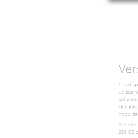
Ver
Los disp
utilizar
solución
Una int
nodo de 
Además d
256 GB p