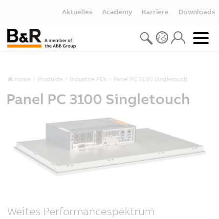
Aktuelles
Academy
Karriere
Downloads
Home
Produkte
Industrie PCs
Panel PC 3100 Singletouch
Panel PC 3100 Singletouch
Weites Performancespektrum