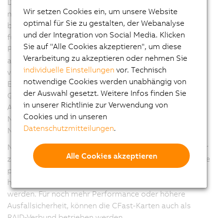
Die Panel PC 3100 Geräte weisen eine Vielzahl an
Wir setzen Cookies ein, um unsere Website
modularen Schnittstellenoptionen auf. So können auf
optimal für Sie zu gestalten, der Webanalyse
bis zu drei Steckplätzen verschiedene Interfacekarten
und der Integration von Social Media. Klicken
für serielle Schnittstellen, Ethernet, CAN und
Sie auf "Alle Cookies akzeptieren", um diese
POWERLINK betrieben werden. Die Steckplätze können
Verarbeitung zu akzeptieren oder nehmen Sie
auch für eine USV-Lösung oder Audio-Schnittstellen
individuelle Einstellungen
vor. Technisch
verwendet werden.
notwendige Cookies werden unabhängig von
Eine PCIe/SATA-Schnittstelle bietet eine SDL4-
der Auswahl gesetzt. Weitere Infos finden Sie
Grafikoption zusätzlich zum onboard SDL/DVI-
in unserer Richtlinie zur Verwendung von
Anschluss oder einen zweiten POWERLINK Managing
Cookies und in unseren
Node zur Datenerfassung von zwei getrennten
Datenschutzmitteilungen
.
Netzwerken.
Neben den für Industrie-PCs standardmäßigen Slots für
Alle Cookies akzeptieren
zwei Datenträger im CFast-Format, mit bis zu 256 GByte
pro Datenträger, können im PPC3100 auch
hochperformante M.2-Massenspeicher verwendet
werden. Für noch mehr Performance oder höhere
Ausfallsicherheit, können die CFast-Karten auch als
RAID-Verbund betrieben werden.