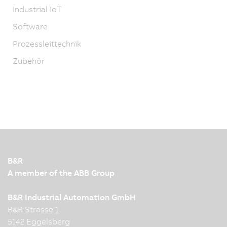
Industrial IoT
Software
Prozessleittechnik
Zubehör
B&R
A member of the ABB Group
B&R Industrial Automation GmbH
B&R Strasse 1
5142 Eggelsberg