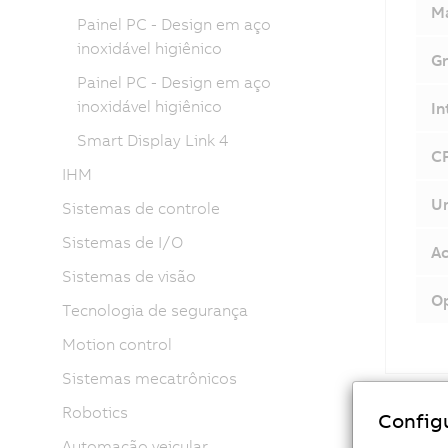
Ma
Painel PC - Design em aço
inoxidável higiênico
Gr
Painel PC - Design em aço
inoxidável higiênico
In
Smart Display Link 4
CF
IHM
Un
Sistemas de controle
Sistemas de I/O
Ac
Sistemas de visão
Op
Tecnologia de segurança
Motion control
Sistemas mecatrônicos
Robotics
Config
De
Automação veicular