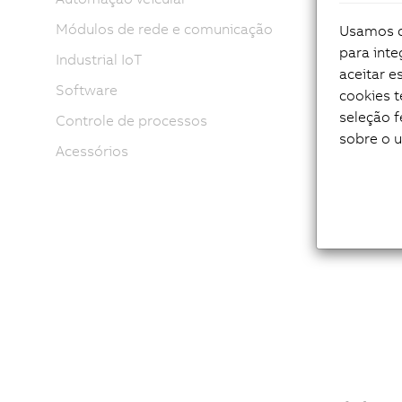
Módulos de rede e comunicação
Usamos co
Tou
para inte
Tel
Industrial IoT
aceitar 
Pro
Software
cookies 
Dim
seleção f
Inú
Controle de processos
sobre o 
Opç
Acessórios
Sem