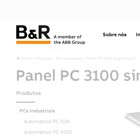
Sobre nós
I
Home
Produtos
PCs Industriais
Panel PC 3100 single-touch
Panel PC 3100 si
Produtos
PCs Industriais
Automation PC 50A
Automation PC 4100