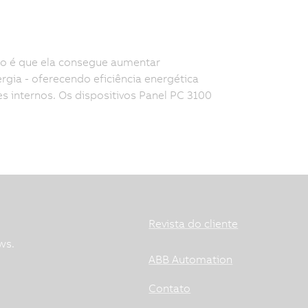
ão é que ela consegue aumentar
ia - oferecendo eficiência energética
 internos. Os dispositivos Panel PC 3100
Revista do cliente
ws.
ABB Automation
Contato