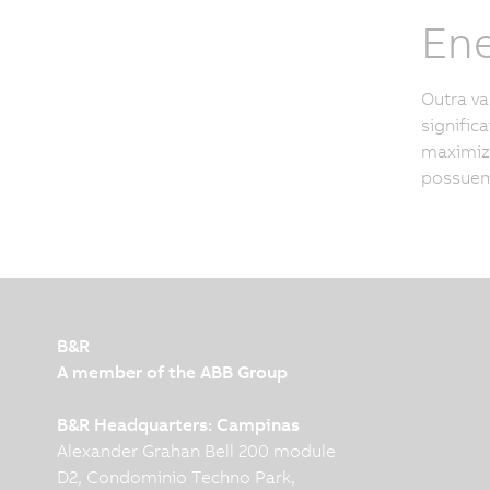
Ene
Outra va
signific
maximiza
possuem
B&R
A member of the ABB Group
B&R Headquarters: Campinas
Alexander Grahan Bell 200 module
D2, Condominio Techno Park,