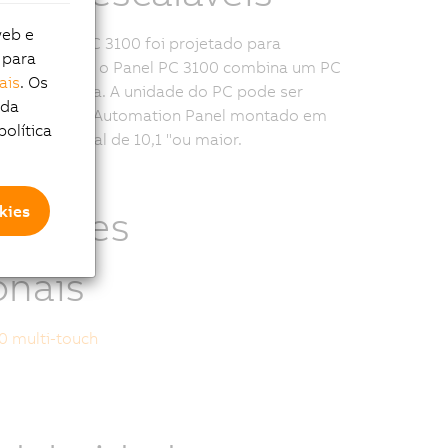
web e
utomation PC 3100 foi projetado para
 para
inéis remotos, o Panel PC 3100 combina um PC
ais
. Os
único sistema. A unidade do PC pode ser
 da
om qualquer Automation Panel montado em
política
 uma diagonal de 10,1 "ou maior.
rmações
kies
onais
0 multi-touch