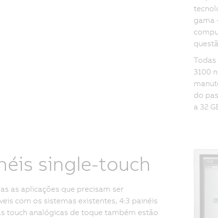
tecnol
gama -
comput
questã
Todas 
3100 n
manute
do pas
a 32 G
néis single-touch
as as aplicações que precisam ser
eis com os sistemas existentes, 4:3 painéis
as touch analógicas de toque também estão