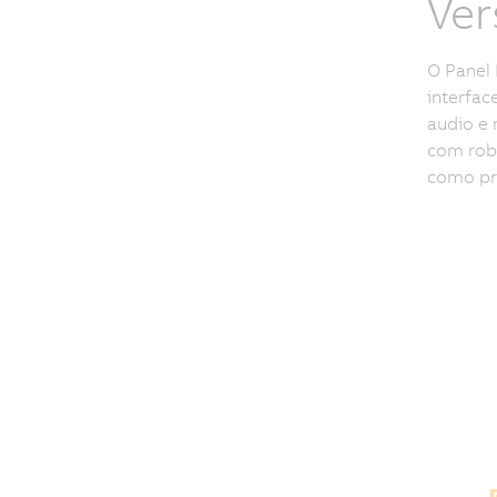
Ver
O Panel 
interfac
audio e
com robu
como pr