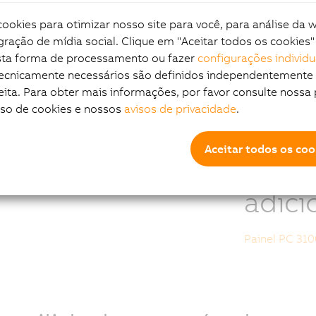
okies para otimizar nosso site para você, para análise da 
chscreen analógico resistivo
Enquanto o A
gração de mídia social. Clique em "Aceitar todos os cookies"
as de 10,1 "WXGA a 19" SXGA
controlar pa
esta forma de processamento ou fazer
configurações individu
cessadores Intel Core-i
e tela em um 
tecnicamente necessários são definidos independentemente
ensões compactas
combinada c
eita. Para obter mais informações, por favor consulte nossa 
meras interfaces
gabinete com
uso de cookies e nossos
avisos de privacidade
.
ões de interfaces modular
 cooler
Info
Aceitar todos os coo
adici
Painel PC 310