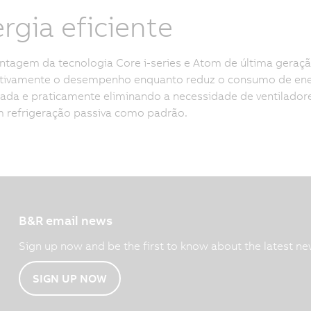
rgia eficiente
ntagem da tecnologia Core i-series e Atom de última geraç
ativamente o desempenho enquanto reduz o consumo de energ
da e praticamente eliminando a necessidade de ventiladores
 refrigeração passiva como padrão.
B&R email news
Sign up now and be the first to know about the latest ne
SIGN UP NOW