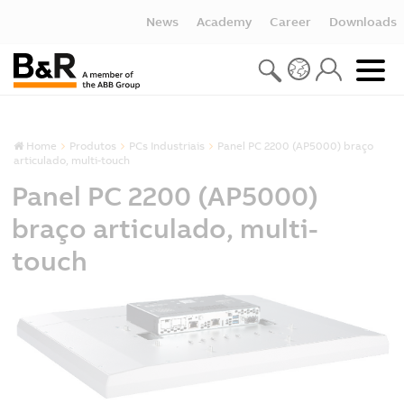
News
Academy
Career
Downloads
Home
Produtos
PCs Industriais
Panel PC 2200 (AP5000) braço
articulado, multi-touch
Panel PC 2200 (AP5000)
braço articulado, multi-
touch