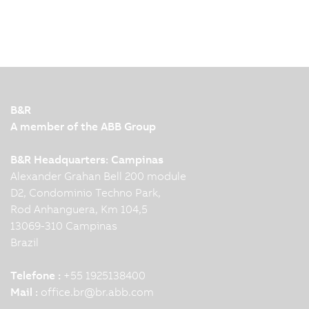
B&R
A member of the ABB Group
B&R Headquarters: Campinas
Alexander Grahan Bell 200 module
D2, Condominio Techno Park,
Rod Anhanguera, Km 104,5
13069-310 Campinas
Brazil
Telefone :
+55 1925138400
Mail :
office.br
@
br.abb.com