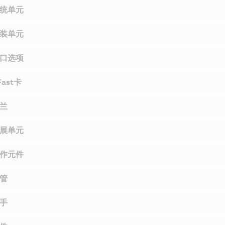
统单元
装单元
口选项
Fast卡
兰
展单元
作元件
管
手