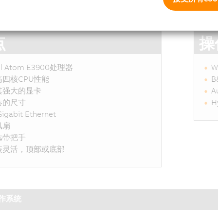
点
操
tel Atom E3900处理器
W
高四核CPU性能
B
其强大的显卡
A
凑的尺寸
H
Gigabit Ethernet
风扇
选带把手
装灵活，顶部或底部
作系统