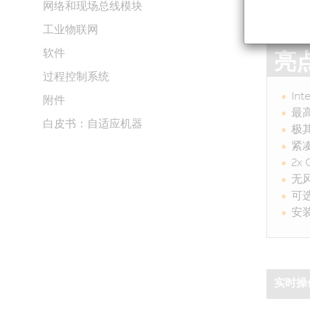
网络和现场总线模块
工业物联网
软件
亮
过程控制系统
In
附件
最
白皮书：自适应机器
极
紧
2x 
无
可
安
实时操