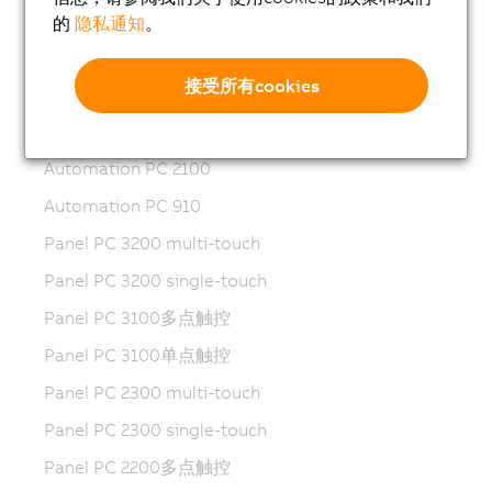
Automation PC 3100
的
隐私通知
。
Automation PC 3100 mobile
接受所有cookies
Automation PC 2300
Automation PC 2200
Automation PC 2100
Automation PC 910
Panel PC 3200 multi-touch
Panel PC 3200 single-touch
Panel PC 3100多点触控
Panel PC 3100单点触控
Panel PC 2300 multi-touch
Panel PC 2300 single-touch
Panel PC 2200多点触控