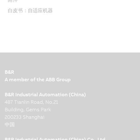
白皮书：自适应机器
B&R
A member of the ABB Group
B&R Industrial Automation (China)
487 Tianlin Road, No.21
Building, Gems Park
200233 Shanghai
中国
B&R Industrial Automation (China) Co., Ltd.