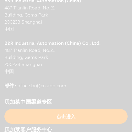
B&R Industrial Automation (China)
487 Tianlin Road, No.21
Building, Gems Park
200233 Shanghai
中国
B&R Industrial Automation (China) Co., Ltd.
487 Tianlin Road, No.21
Building, Gems Park
200233 Shanghai
中国
邮件 :
office.br
@
cn.abb.com
贝加莱中国渠道专区
点击进入
贝加莱客户服务中心