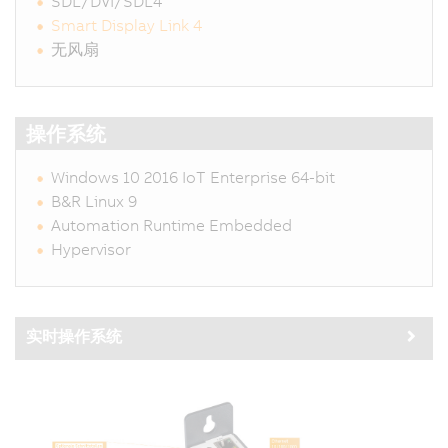
SDL/DVI/SDL4
Smart Display Link 4
无风扇
操作系统
Windows 10 2016 IoT Enterprise 64-bit
B&R Linux 9
Automation Runtime Embedded
Hypervisor
实时操作系统