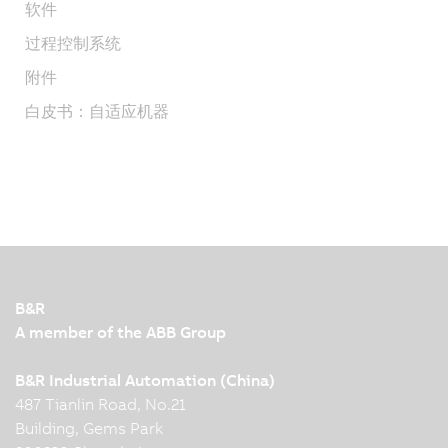
软件
过程控制系统
附件
白皮书：自适应机器
B&R
A member of the ABB Group
B&R Industrial Automation (China)
487 Tianlin Road, No.21
Building, Gems Park