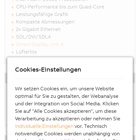
CPU-Performance bis zum Quad-Core
Leistungsfähige Grafik
Kompakte Abmessungen
2x Gigabit Ethernet
SDL/DVI/SDL4
Smart Display Link 4
Lüfterlos
Cookies-Einstellungen
Betriebssysteme
Wir setzen Cookies ein, um unsere Website
Windows 10 IoT Enterprise
optimal für Sie zu gestalten, der Webanalyse
Linux für B&R
und der Integration von Social Media. Klicken
Automation Runtime Embedded
Sie auf "Alle Cookies akzeptieren", um diese
Hypervisor
Verarbeitung zu akzeptieren oder nehmen Sie
individuelle Einstellungen
vor. Technisch
notwendige Cookies werden unabhängig von