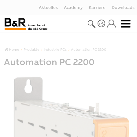
Aktuelles
Academy
Karriere
Downloads
Home
Produkte
Industrie PCs
Automation PC 2200
Automation PC 2200