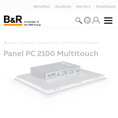
Aktuelles
Academy
Karriere
Downloads
Home
Produkte
Industrie PCs
Panel PC 2100 Multitouch
Panel PC 2100 Multitouch