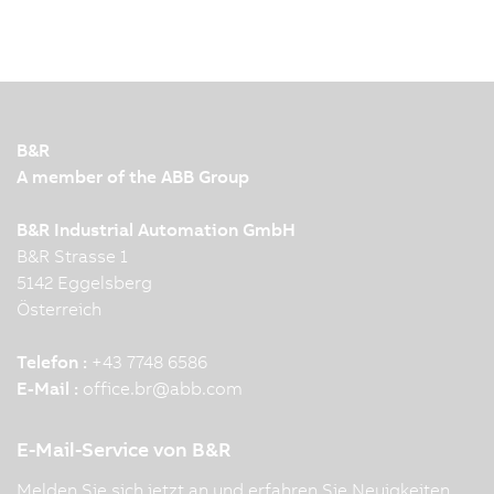
B&R
A member of the ABB Group
B&R Industrial Automation GmbH
B&R Strasse 1
5142 Eggelsberg
Österreich
Telefon :
+43 7748 6586
E-Mail :
office.br
@
abb.com
E-Mail-Service von B&R
Melden Sie sich jetzt an und erfahren Sie Neuigkeiten