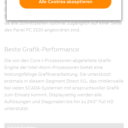
Alle Cookies akzeptieren
Smart Display Link, vergrößert sich die Bautiefe nicht.
Die Verkabelung der Ethernet- und Feldbus-
Schnittstellen gestaltet sich sehr anwenderfreundlich,
da alle Schnittstellen optimal zugänglich auf einer Seite
des Panel PC 2100 angeordnet sind.
Beste Grafik-Performance
Die von den Core-i-Prozessoren abgeleitete Grafik-
Engine der Intel-Atom-Prozessoren bietet eine
leistungsfähige Grafikverarbeitung. Sie unterstützt
erstmals in diesem Segment Direct X11, das mittlerweile
bei vielen SCADA-Systemen mit anspruchsvoller Grafik
zum Einsatz kommt. Displayseitig werden alle
Auflösungen und Diagonalen bis hin zu 24.0“ Full HD
unterstützt.
Highlights