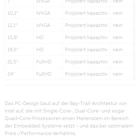
7"
WVGA
Projiziert kapazitiv
nein
10,1"
WXGA
Projiziert kapazitiv
nein
12,1"
WXGA
Projiziert kapazitiv
nein
15,6"
HD
Projiziert kapazitiv
nein
18,5"
HD
Projiziert kapazitiv
nein
21,5"
FullHD
Projiziert kapazitiv
nein
24"
FullHD
Projiziert kapazitiv
nein
Das PC-Design baut auf der Bay-Trail-Architektur von
Intel auf, die mit Single-Core-, Dual-Core- und sogar
Quad-Core-Prozessoren einen Meilenstein im Bereich
der Embedded-Systeme setzt – und das bei optimalem
Preis-/Performance-Verhältnis.