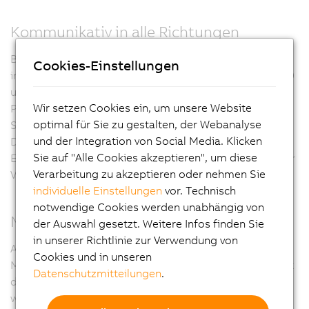
Kommunikativ in alle Richtungen
Beim Panel PC 2100 sind alle wichtigen Schnittstellen
Cookies-Einstellungen
integriert. Dazu zählen 2x Gigabit Ethernet, je 1x USB 2.0
und USB 3.0. Des Weiteren können Feldbusse wie
Wir setzen Cookies ein, um unsere Website
POWERLINK und CAN über modulare
optimal für Sie zu gestalten, der Webanalyse
Schnittstellenmodule ausgeführt werden. Als
und der Integration von Social Media. Klicken
Datenträger kommt die kompakte CFast-Karte zum
Sie auf "Alle Cookies akzeptieren", um diese
Einsatz, die auf MLC-Basis auch mit 60 GB und mehr zur
Verarbeitung zu akzeptieren oder nehmen Sie
Verfügung steht.
individuelle Einstellungen
vor. Technisch
notwendige Cookies werden unabhängig von
Maximale Flexibilität
der Auswahl gesetzt. Weitere Infos finden Sie
in unserer Richtlinie zur Verwendung von
Alle Automation Panels der 2. Generation, ob als
Cookies und in unseren
Multitouch oder als Singletouch ausgeführt, können mit
Datenschutzmitteilungen
.
dem Panel PC 2100 zum vollwertigen PC-System
werden. Da der Panel PC 2100 nicht größer ist als der