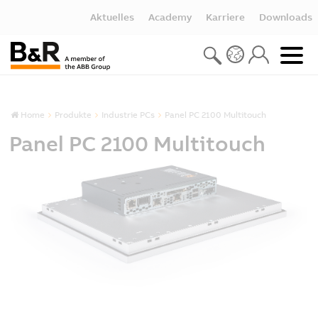
Aktuelles
Academy
Karriere
Downloads
Home
Produkte
Industrie PCs
Panel PC 2100 Multitouch
Panel PC 2100 Multitouch