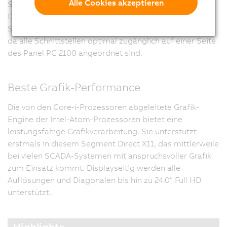
Alle Cookies akzeptieren
Smart Display Link, vergrößert sich die Bautiefe nicht.
Die Verkabelung der Ethernet- und Feldbus-
Schnittstellen gestaltet sich sehr anwenderfreundlich,
da alle Schnittstellen optimal zugänglich auf einer Seite
des Panel PC 2100 angeordnet sind.
Beste Grafik-Performance
Die von den Core-i-Prozessoren abgeleitete Grafik-
Engine der Intel-Atom-Prozessoren bietet eine
leistungsfähige Grafikverarbeitung. Sie unterstützt
erstmals in diesem Segment Direct X11, das mittlerweile
bei vielen SCADA-Systemen mit anspruchsvoller Grafik
zum Einsatz kommt. Displayseitig werden alle
Auflösungen und Diagonalen bis hin zu 24.0“ Full HD
unterstützt.
Highlights