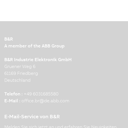
B&R
A member of the ABB Group
B&R Industrie Elektronik GmbH
Gruener Weg 6
61169 Friedberg
Deutschland
Telefon :
+49 6031685580
E-Mail :
office.br
@
de.abb.com
E-Mail-Service von B&R
Melden Sie sich jetzt an und erfahren Sie Neuigkeiten