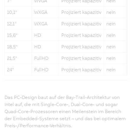
7"
WVGA
Projiziert kapazitiv
nein
10,1"
WXGA
Projiziert kapazitiv
nein
12,1"
WXGA
Projiziert kapazitiv
nein
15,6"
HD
Projiziert kapazitiv
nein
18,5"
HD
Projiziert kapazitiv
nein
21,5"
FullHD
Projiziert kapazitiv
nein
24"
FullHD
Projiziert kapazitiv
nein
Das PC-Design baut auf der Bay-Trail-Architektur von
Intel auf, die mit Single-Core-, Dual-Core- und sogar
Quad-Core-Prozessoren einen Meilenstein im Bereich
der Embedded-Systeme setzt – und das bei optimalem
Preis-/Performance-Verhältnis.