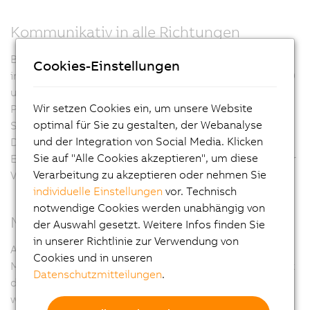
Kommunikativ in alle Richtungen
Beim Panel PC 2100 sind alle wichtigen Schnittstellen
Cookies-Einstellungen
integriert. Dazu zählen 2x Gigabit Ethernet, je 1x USB 2.0
und USB 3.0. Des Weiteren können Feldbusse wie
Wir setzen Cookies ein, um unsere Website
POWERLINK und CAN über modulare
optimal für Sie zu gestalten, der Webanalyse
Schnittstellenmodule ausgeführt werden. Als
und der Integration von Social Media. Klicken
Datenträger kommt die kompakte CFast-Karte zum
Sie auf "Alle Cookies akzeptieren", um diese
Einsatz, die auf MLC-Basis auch mit 60 GB und mehr zur
Verarbeitung zu akzeptieren oder nehmen Sie
Verfügung steht.
individuelle Einstellungen
vor. Technisch
notwendige Cookies werden unabhängig von
Maximale Flexibilität
der Auswahl gesetzt. Weitere Infos finden Sie
in unserer Richtlinie zur Verwendung von
Alle Automation Panels der 2. Generation, ob als
Cookies und in unseren
Multitouch oder als Singletouch ausgeführt, können mit
Datenschutzmitteilungen
.
dem Panel PC 2100 zum vollwertigen PC-System
werden. Da der Panel PC 2100 nicht größer ist als der