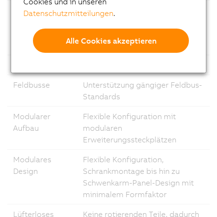
Cookies und in unseren
Ethernet
1x Gigabit Ethernet und 1x 2,5
Datenschutzmitteilungen
.
Gigabit Ethernet-Anschlüsse für
schnelle und zuverlässige
Alle Cookies akzeptieren
Kommunikation
USB
Mehrere USB-Anschlüsse
Feldbusse
Unterstützung gängiger Feldbus-
Standards
Modularer
Flexible Konfiguration mit
Aufbau
modularen
Erweiterungssteckplätzen
Modulares
Flexible Konfiguration,
Design
Schrankmontage bis hin zu
Schwenkarm-Panel-Design mit
minimalem Formfaktor
Lüfterloses
Keine rotierenden Teile, dadurch