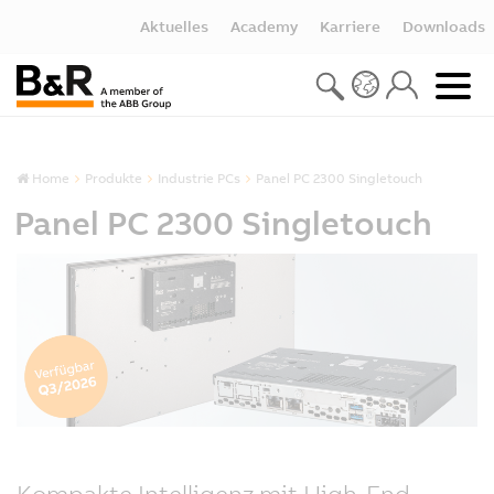
Aktuelles
Academy
Karriere
Downloads
Home
Produkte
Industrie PCs
Panel PC 2300 Singletouch
Panel PC 2300 Singletouch
Kompakte Intelligenz mit High-End