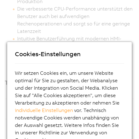
Produktion
Die verbesserte CPU-Performance unterstützt den
Benutzer auch bei aufwendigen
Rechenoperationen und sorgt so für eine geringe
Latenzzeit
Intuitive Benutzerführung mit modernen HMI-
Schnittstellen, Touchscreen, Fernzugriff und
Cookies-Einstellungen
einfachen Updates
Wir setzen Cookies ein, um unsere Website
optimal für Sie zu gestalten, der Webanalyse
Technische Spezifikationen
und der Integration von Social Media. Klicken
Sie auf "Alle Cookies akzeptieren", um diese
Verarbeitung zu akzeptieren oder nehmen Sie
Prozessor
Intel® Amston Lake Prozessor mit
individuelle Einstellungen
vor. Technisch
8 GB LPDDR5x RAM
notwendige Cookies werden unabhängig von
der Auswahl gesetzt. Weitere Infos finden Sie
Massenspeicher
CFexpress-Speicherkarten –
in unserer Richtlinie zur Verwendung von
einfache Wartung