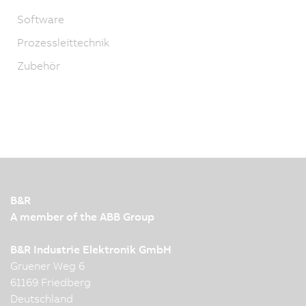
Software
Prozessleittechnik
Zubehör
B&R
A member of the ABB Group
B&R Industrie Elektronik GmbH
Gruener Weg 6
61169 Friedberg
Deutschland